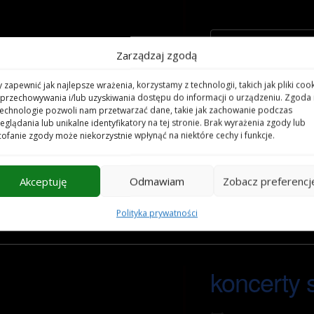
WIĘCEJ INFORMAC
Zarządzaj zgodą
 zapewnić jak najlepsze wrażenia, korzystamy z technologii, takich jak pliki cook
przechowywania i/lub uzyskiwania dostępu do informacji o urządzeniu. Zgoda
koncerty d
technologie pozwoli nam przetwarzać dane, takie jak zachowanie podczas
eglądania lub unikalne identyfikatory na tej stronie. Brak wyrażenia zgody lub
ofanie zgody może niekorzystnie wpłynąć na niektóre cechy i funkcje.
No upcoming e
Akceptuję
Odmawiam
Zobacz preferencj
WIĘCEJ INFORMAC
Polityka prywatności
koncerty 