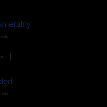
ameralny
vents
JI
olęd
vents