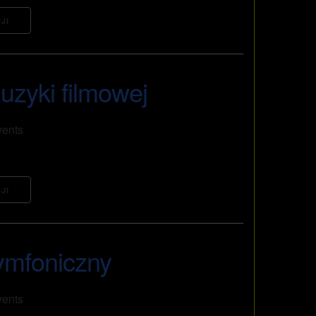
JI
uzyki filmowej
vents
JI
ymfoniczny
vents