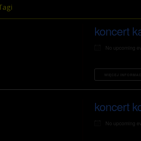
Tagi
koncert k
No upcoming e
WIĘCEJ INFORMAC
koncert k
No upcoming e