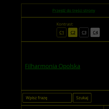
Przejdź do treści strony
Kontrast:
C1
C2
C3
C4
Filharmonia Opolska