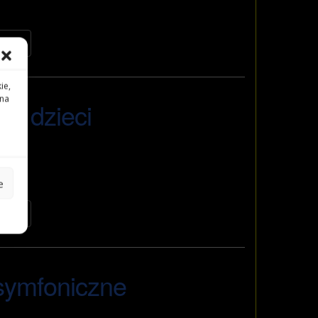
JI
ie,
 na
la dzieci
vents
e
JI
symfoniczne