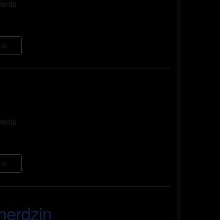
vents
JI
vents
JI
 herdzin