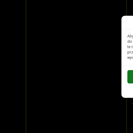
Aby
do 
te 
prz
wyc