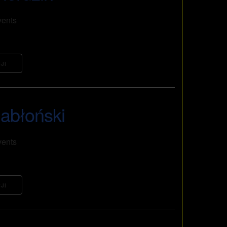
vents
JI
jabłoński
vents
JI