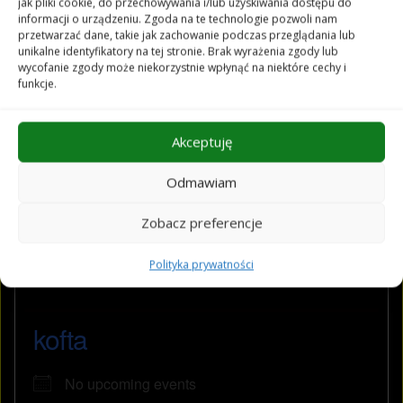
jak pliki cookie, do przechowywania i/lub uzyskiwania dostępu do
informacji o urządzeniu. Zgoda na te technologie pozwoli nam
przetwarzać dane, takie jak zachowanie podczas przeglądania lub
unikalne identyfikatory na tej stronie. Brak wyrażenia zgody lub
klubowy
wycofanie zgody może niekorzystnie wpłynąć na niektóre cechy i
funkcje.
No upcoming events
Akceptuję
Odmawiam
WIĘCEJ INFORMACJI
Zobacz preferencje
Polityka prywatności
kofta
No upcoming events