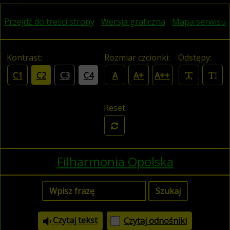
Przejdź do treści strony
Wersja graficzna
Mapa serwisu
Kontrast:
Rozmiar czcionki:
Odstępy:
C1
C2
C3
C4
A
A+
A++
Reset:
Filharmonia Opolska
Czytaj tekst
Czytaj odnośniki