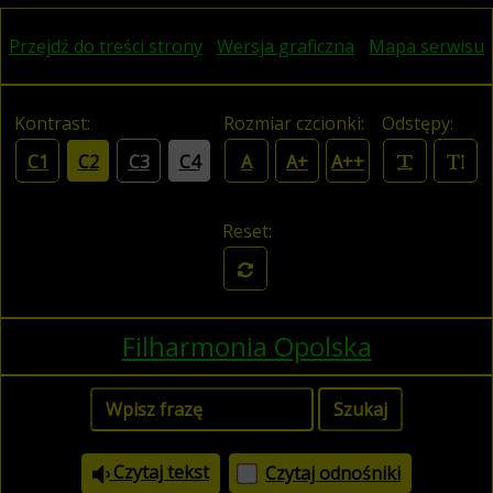
Przejdź do treści strony
Wersja graficzna
Mapa serwisu
Kontrast:
Rozmiar czcionki:
Odstępy:
C1
C2
C3
C4
A
A+
A++
Reset:
Filharmonia Opolska
Czytaj tekst
Czytaj odnośniki