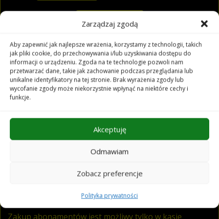
Rozwiń menu
Zarządzaj zgodą
Aby zapewnić jak najlepsze wrażenia, korzystamy z technologii, takich
Bilety i abonamenty już w sprzedaży!
jak pliki cookie, do przechowywania i/lub uzyskiwania dostępu do
informacji o urządzeniu. Zgoda na te technologie pozwoli nam
przetwarzać dane, takie jak zachowanie podczas przeglądania lub
Drodzy Melomani,
unikalne identyfikatory na tej stronie. Brak wyrażenia zgody lub
wycofanie zgody może niekorzystnie wpłynąć na niektóre cechy i
uprzejmie informujemy, że ruszała sprzedaży biletów i
funkcje.
abonamentów na koncerty w nowym sezonie
artystycznym Filharmonii Opolskiej 2022/23.
Akceptuję
Bilety są dostępne zarówno w kasie biletowej, jak
również online.
Odmawiam
Zachęcamy do zapoznania się z bardzo atrakcyjną
Zobacz preferencje
ofertą abonamentów, gdzie można zaoszczędzić 20 –
45%:
Polityka prywatności
filharmonia.opole.pl/abonamenty
Zakup abonamentów jest możliwy tylko w kasie