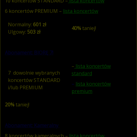
10 koncertów STANDARD –
lista koncertów
6 koncertów PREMIUM –
lista koncertów
Normalny:
601 zł
40%
taniej!
Ulgowy:
503 zł
Abonament: BIORĘ 7!
–
lista koncertów
7 dowolnie wybranych
standard
koncertów STANDARD
–
lista koncertów
i/lub PREMIUM
premium
20%
taniej!
Abonament: Kameralny
8 koncertów kameralnych –
lista koncertów