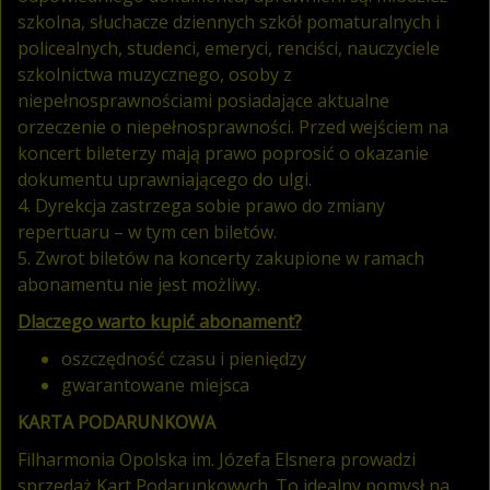
szkolna, słuchacze dziennych szkół pomaturalnych i
policealnych, studenci, emeryci, renciści, nauczyciele
szkolnictwa muzycznego, osoby z
niepełnosprawnościami posiadające aktualne
orzeczenie o niepełnosprawności. Przed wejściem na
koncert bileterzy mają prawo poprosić o okazanie
dokumentu uprawniającego do ulgi.
4. Dyrekcja zastrzega sobie prawo do zmiany
repertuaru – w tym cen biletów.
5. Zwrot biletów na koncerty zakupione w ramach
abonamentu nie jest możliwy.
­­Dlaczego warto kupić abonament
?
oszczędność czasu i pieniędzy
gwarantowane miejsca
KARTA PODARUNKOWA
Filharmonia Opolska im. Józefa Elsnera prowadzi
sprzedaż Kart Podarunkowych. To idealny pomysł na