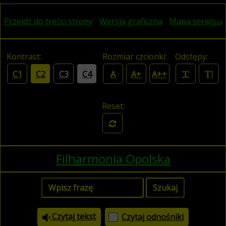
Przejdź do treści strony
Wersja graficzna
Mapa serwisu
Kontrast:
Rozmiar czcionki:
Odstępy:
C1
C2
C3
C4
A
A+
A++
Reset:
Filharmonia Opolska
Czytaj tekst
Czytaj odnośniki