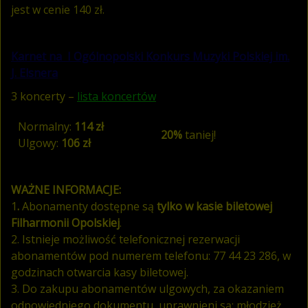
jest w cenie 140 zł.
Karnet na I Ogólnopolski Konkurs Muzyki Polskiej im.
J. Elsnera
3 koncerty –
lista koncertów
Normalny:
114 zł
20%
taniej!
Ulgowy:
106 zł
WAŻNE INFORMACJE:
1
.
Abonamenty dostępne są
tylko w kasie biletowej
Filharmonii Opolskiej
.
2. Istnieje możliwość telefonicznej rezerwacji
abonamentów pod numerem telefonu: 77 44 23 286, w
godzinach otwarcia kasy biletowej.
3. Do zakupu abonamentów ulgowych, za okazaniem
odpowiedniego dokumentu, uprawnieni są: młodzież