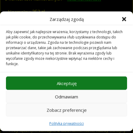
Normalny:
352 zł
20%
taniej!
Ulgowy:
288 zł
Zarządzaj zgodą
Aby zapewnić jak najlepsze wrażenia, korzystamy z technologii, takich
jak pliki cookie, do przechowywania i/lub uzyskiwania dostępu do
Abonament: Pomelody
informacji o urządzeniu. Zgoda na te technologie pozwoli nam
przetwarzać dane, takie jak zachowanie podczas przeglądania lub
8 zajęć –
lista zajęć
unikalne identyfikatory na tej stronie. Brak wyrażenia zgody lub
wycofanie zgody może niekorzystnie wpłynąć na niektóre cechy i
Cena:
192 zł *
20%
taniej!
funkcje.
* Przy łącznym zakupie 2 abonamentów, każdy kolejny
jest w cenie 156 zł.
Akceptuję
Abonament: Rodzinny
Odmawiam
6 koncertów rodzinnych –
lista koncertów
Zobacz preferencje
Cena:
165zł *
20%
taniej!
Polityka prywatności
* Przy łącznym zakupie 2 abonamentów, każdy kolejny