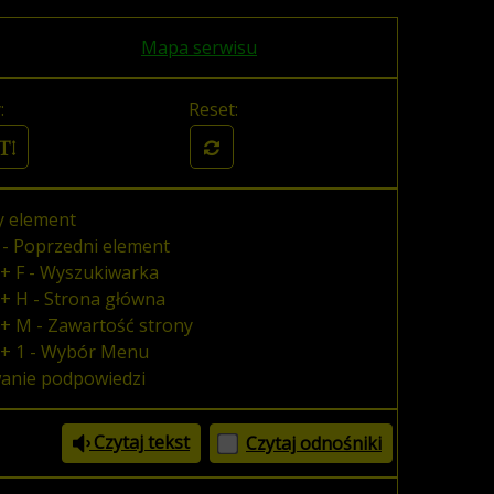
Mapa serwisu
:
Reset:
y element
 - Poprzedni element
+ F - Wyszukiwarka
+ H - Strona główna
+ M - Zawartość strony
 + 1 - Wybór Menu
wanie podpowiedzi
Czytaj tekst
Czytaj odnośniki