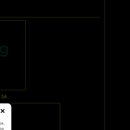
 SA
ie,
 na