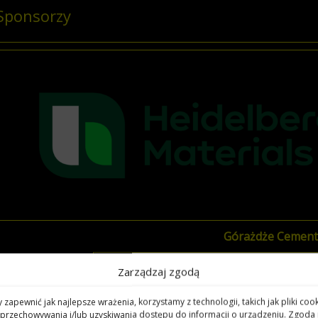
Sponsorzy
Górażdże Cement
Zarządzaj zgodą
 zapewnić jak najlepsze wrażenia, korzystamy z technologii, takich jak pliki cook
przechowywania i/lub uzyskiwania dostępu do informacji o urządzeniu. Zgoda