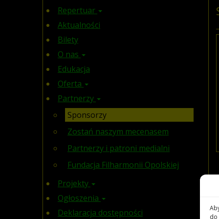
Repertuar
Aktualności
Bilety
O nas
Edukacja
Oferta
Partnerzy
Sponsorzy
Zostań naszym mecenasem
Partnerzy i patroni medialni
Fundacja Filharmonii Opolskiej
Projekty
Ogłoszenia
Aby
Deklaracja dostępności
do 