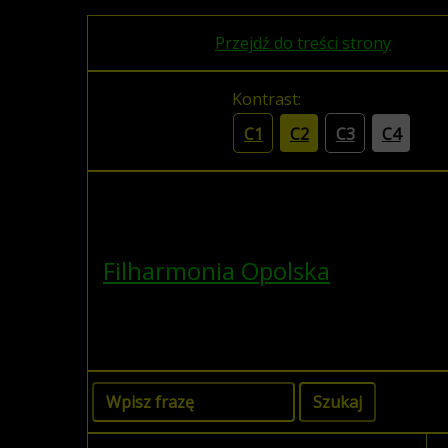
Przejdź do treści strony
Kontrast:
C1
C2
C3
C4
Filharmonia Opolska