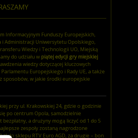
PRASZAMY
em Informacyjnym Funduszy Europejskich,
 Administracji Uniwersytetu Opolskiego,
ransferu Wiedzy i Technologii UO, Miejską
zamy do udziału w
piątej edycji gry miejskiej
rawdzenia wiedzy dotyczącej kluczowych
j, Parlamentu Europejskiego i Rady UE, a także
z sposobów, w jakie środki europejskie
ej przy ul. Krakowskiej 24, gdzie o godzinie
się po centrum Opola, samodzielnie
t bezpłatny, a drużyny mogą liczyć od 1 do 5
najlepsze zespoły zostaną nagrodzone
0 zł do sklepu RTV Euro AGD, za drugie – bon