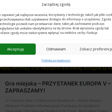
o wartości 500 zł do tego samego sklepu, a za trzecie miejsc
Zarządzaj zgodą
Jak zgłosić się do gry?
 zapewnić jak najlepsze wrażenia, korzystamy z technologii, takich jak pliki cook
przechowywania i/lub uzyskiwania dostępu do informacji o urządzeniu. Zgoda
Przeczytaj regulamin gry, wypełnij formularz, załączniki i wyś
technologie pozwoli nam przetwarzać dane, takie jak zachowanie podczas
opole@ocrg.opolskie.pl.
Zgłoszenie powinno zawierać dane w
eglądania lub unikalne identyfikatory na tej stronie. Brak wyrażenia zgody lub
imiona i nazwiska uczestników, jeden numer telefonu kont
ofanie zgody może niekorzystnie wpłynąć na niektóre cechy i funkcje.
11.06.2026r. do 26.06.2026r. do godz. 12:00 lub do wyczerpania
Minimalny wiek uczestników gry to 8 lat. Dzieci poniżej 8. ro
Akceptuję
Odmawiam
Zobacz preferencj
towarzyszyć rodzicom w czasie jej trwania. Przynajmniej 1 o
grze, musi być pełnoletnia. Osoba pełnoletnia w danej druży
Polityka prywatności
Więcej informacji oraz niezbędne dokumenty dostępne są na 