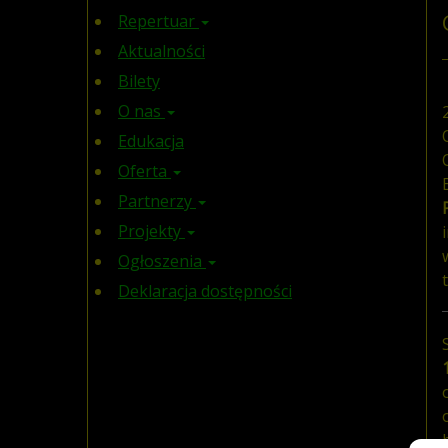
Repertuar
Aktualności
Bilety
O nas
Edukacja
Oferta
Partnerzy
Projekty
Ogłoszenia
Deklaracja dostępności