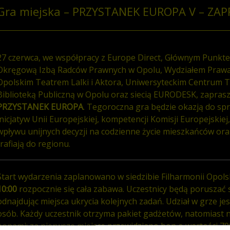
Gra miejska – PRZYSTANEK EUROPA V – ZA
27 czerwca, we współpracy z Europe Direct, Głównym Punkt
Okręgową Izbą Radców Prawnych w Opolu, Wydziałem Prawa i
Opolskim Teatrem Lalki i Aktora, Uniwersyteckim Centrum T
Biblioteką Publiczną w Opolu oraz siecią EURODESK, zapras
PRZYSTANEK EUROPA
. Tegoroczna gra będzie okazją do sp
inicjatyw Unii Europejskiej, kompetencji Komisji Europejskie
wpływu unijnych decyzji na codzienne życie mieszkańców ora
trafiają do regionu.
Start wydarzenia zaplanowano w siedzibie Filharmonii Opolski
10:00
rozpocznie się cała zabawa. Uczestnicy będą poruszać 
odnajdując miejsca ukrycia kolejnych zadań. Udział w grze jes
osób. Każdy uczestnik otrzyma pakiet gadżetów, natomiast 
bonami: za pierwsze miejsce przewidziano bon o wartości 70