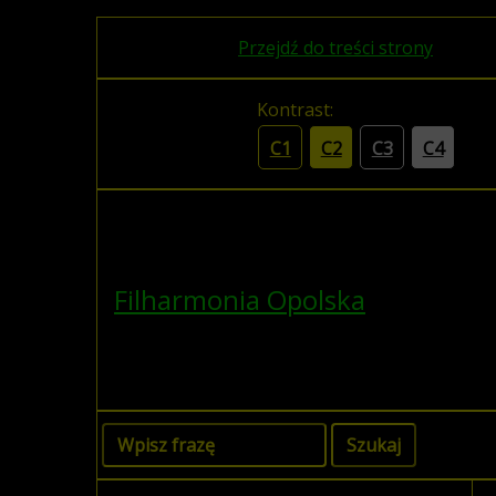
Przejdź do treści strony
Kontrast:
C1
C2
C3
C4
Filharmonia Opolska