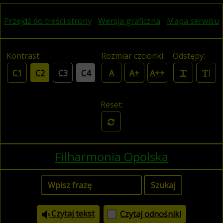
Przejdź do treści strony
Wersja graficzna
Mapa serwisu
Kontrast:
Rozmiar czcionki:
Odstępy:
C1
C2
C3
C4
A
A+
A++
Reset:
Filharmonia Opolska
Czytaj tekst
Czytaj odnośniki