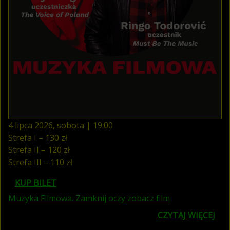
l
m
o
w
a
.
Z
a
m
k
n
4
lipca
2026
,
sobota
|
19
:
00
i
Strefa I – 130 zł
j
Strefa II – 120 zł
o
c
Strefa III – 110 zł
z
KUP BILET
y
z
Muzyka Filmowa. Zamknij oczy zobacz film
o
o
CZYTAJ WIĘCEJ
b
w
a