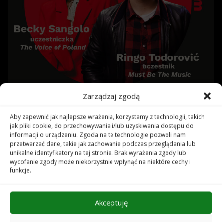
Zarządzaj zgodą
Aby zapewnić jak najlepsze wrażenia, korzystamy z technologii, takich
jak pliki cookie, do przechowywania i/lub uzyskiwania dostępu do
informacji o urządzeniu. Zgoda na te technologie pozwoli nam
przetwarzać dane, takie jak zachowanie podczas przeglądania lub
4
lipca
2026
,
sobota
|
15
:
00
unikalne identyfikatory na tej stronie. Brak wyrażenia zgody lub
wycofanie zgody może niekorzystnie wpłynąć na niektóre cechy i
Strefa I – 130 zł
funkcje.
Strefa II – 120 zł
Strefa III – 110 zł
Akceptuję
KUP BILET