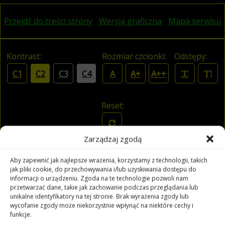
Przejdź do treści strony
Wersja graficzna
Mapa serwisu
Kontrast:
Rozmiar czcionki:
Odstępy:
C1
C2
C3
C4
A
A+
A++
Reset:
Zarządzaj zgodą
Filharmonia Opolska
Aby zapewnić jak najlepsze wrażenia, korzystamy z technologii, takich
jak pliki cookie, do przechowywania i/lub uzyskiwania dostępu do
informacji o urządzeniu. Zgoda na te technologie pozwoli nam
przetwarzać dane, takie jak zachowanie podczas przeglądania lub
unikalne identyfikatory na tej stronie. Brak wyrażenia zgody lub
wycofanie zgody może niekorzystnie wpłynąć na niektóre cechy i
funkcje.
Czytaj tekst
Czytaj odnośniki