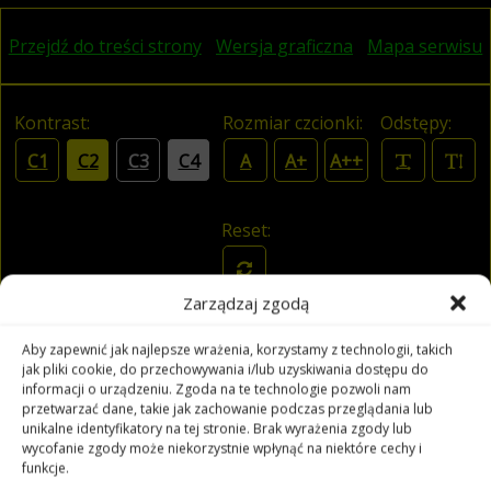
Przejdź do treści strony
Wersja graficzna
Mapa serwisu
Kontrast:
Rozmiar czcionki:
Odstępy:
C1
C2
C3
C4
A
A+
A++
Reset:
Zarządzaj zgodą
Filharmonia Opolska
Aby zapewnić jak najlepsze wrażenia, korzystamy z technologii, takich
jak pliki cookie, do przechowywania i/lub uzyskiwania dostępu do
informacji o urządzeniu. Zgoda na te technologie pozwoli nam
przetwarzać dane, takie jak zachowanie podczas przeglądania lub
unikalne identyfikatory na tej stronie. Brak wyrażenia zgody lub
wycofanie zgody może niekorzystnie wpłynąć na niektóre cechy i
funkcje.
Czytaj tekst
Czytaj odnośniki