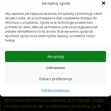
Zarządzaj zgodą
Kamweru, założyła zespół Band BeCa. Duet szybko
zyskał popularność na kenijskiej scenie muzycznej,
Aby zapewnić jak najlepsze wrażenia, korzystamy z technologii, takich
łącząc tradycyjne afrykańskie brzmienia z
jak pliki cookie, do przechowywania i/lub uzyskiwania dostępu do
nowoczesnym popem. Zwieńczeniem ich współpracy był
informacji o urządzeniu. Zgoda na te technologie pozwoli nam
przetwarzać dane, takie jak zachowanie podczas przeglądania lub
wydany w lutym 2021 roku album
BeCa Fever
, który
unikalne identyfikatory na tej stronie. Brak wyrażenia zgody lub
ugruntował ich pozycję wśród czołowych artystów
wycofanie zgody może niekorzystnie wpłynąć na niektóre cechy i
wschodnioafrykańskiej sceny muzycznej.
funkcje.
Nowy rozdział w życiu artystki rozpoczął się wraz z
Akceptuję
przeprowadzką do Polski. Tu, oprócz założenia rodziny,
Becky zdecydowała się na rozwój solowej kariery. Jej
Odmawiam
debiutancki singiel
Moonlight
pokazał nowe,
intrygujące oblicze jej artystycznej wrażliwości.
Zobacz preferencje
Przełomowym momentem okazał się udział w
programie The Voice of Poland w 2023 roku. Jej
Polityka prywatności
charakterystyczny głos, naturalna charyzma i
wyjątkowa interpretacja utworów przyciągnęły uwagę
zarówno jurorów, jak i publiczności, prowadząc ją do