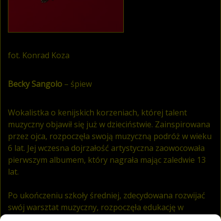
fot. Konrad Koza
Becky Sangolo
– śpiew
Wokalistka o kenijskich korzeniach, której talent
muzyczny objawił się już w dzieciństwie. Zainspirowana
przez ojca, rozpoczęła swoją muzyczną podróż w wieku
6 lat. Jej wczesna dojrzałość artystyczna zaowocowała
pierwszym albumem, który nagrała mając zaledwie 13
lat.
Po ukończeniu szkoły średniej, zdecydowana rozwijać
swój warsztat muzyczny, rozpoczęła edukację w
prestiżowej akademii muzycznej. To tam, wraz z Carol