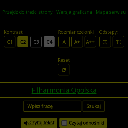
Przejdź do treści strony
Wersja graficzna
Mapa serwisu
Kontrast:
Rozmiar czcionki:
Odstępy:
C1
C2
C3
C4
A
A+
A++
Reset:
Filharmonia Opolska
Czytaj tekst
Czytaj odnośniki