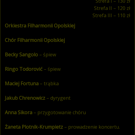
Strefa I – 130 zł
Strefa II – 120 zł
Strefa III – 110 zł
Orkiestra Filharmonii Opolskiej
Chór Filharmonii Opolskiej
Becky Sangolo
– śpiew
Ringo Todorović
– śpiew
Maciej Fortuna
– trąbka
Jakub Chrenowicz
– dyrygent
Anna Sikora
– przygotowanie chóru
Żaneta Plotnik-Krumpietz
– prowadzenie koncertu.