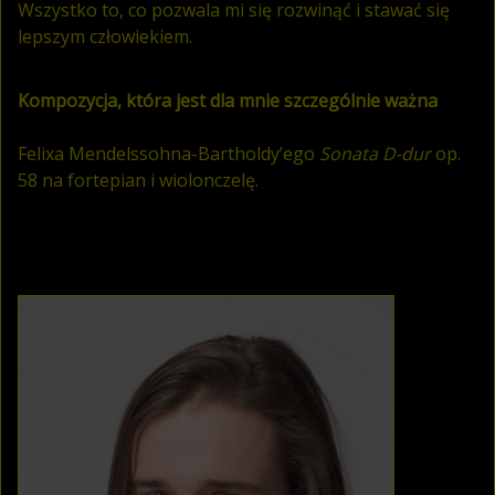
Wszystko to, co pozwala mi się rozwinąć i stawać się
lepszym człowiekiem.
Kompozycja, która jest dla mnie szczególnie ważna
Felixa Mendelssohna-Bartholdy’ego
Sonata D-dur
op.
58 na fortepian i wiolonczelę.