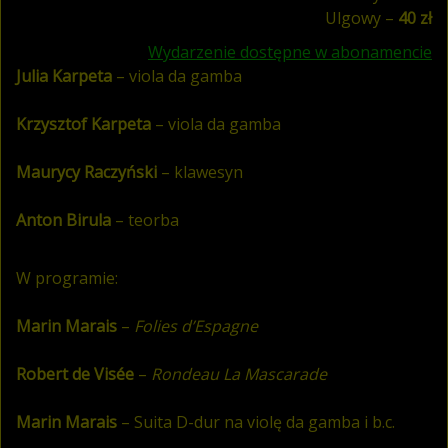
Ulgowy –
40 zł
Wydarzenie dostępne w abonamencie
Julia Karpeta
– viola da gamba
Krzysztof Karpeta
– viola da gamba
Maurycy Raczyński
– klawesyn
Anton Birula
– teorba
W programie:
Marin Marais
–
Folies d’Espagne
Robert de Visée
–
Rondeau La Mascarade
Marin Marais
– Suita D-dur na violę da gamba i b.c.