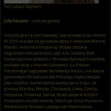
Fot. Łukasz Rajchert
Julia Karpeta
– viola da gamba
Artystka gra na violi basowej, sopranowej oraz violone.
W 2019 ukazała się jej solowa płyta z utworami Marina
Marais i Antoine’a Forqueray. Wzięła udział w
nagraniach kilkudziesięciu płyt m.in. kolekcji dzieł
kompozytorów polskich z Wrocław Baroque Ensemble;
ponadto wraz z Arte dei Suonatori i Le Poème
Harmonique nagrywała dla telewizji Mezzo, a w duecie
gambowym Fernabucco dla Polskiego Radia Dwójka.
Jako solistka i kameralistka wy­stępuje w kraju i za
granicą (Niemcy, Włochy, Chorwacja, Litwa, Czechy,
Hiszpania, Finlandia, Dania). Brała udział w licznych
festiwalach muzyki dawnej, takich jak Actus Humanus,
Wielkanocny Festiwal Ludwiga van Beethovena,