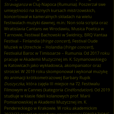
Stravaganza
w Cluj-Napoca (Rumunia). Poszerzał swe
umiejętności na licznych kursach mistrzowskich,
koncertował w kameralnych składach na wielu
festiwalach muzyki dawnej, m.in.: Non sola scripta oraz
Wratislavia Cantans we Wrocławiu, Musica Poetica w
Tarnowie, Festiwal Bachowski w Świdnicy, BRQ Vantaa
Festival – Finlandia (
fringe concert
), Festival Oude
Muziek w Utrechcie – Holandia (
fringe concert
),
Festivalul Baroc w Timisoarze – Rumunia. Od 2017 roku
pracuje w Akademii Muzycznej im. K. Szymanowskiego
w Katowicach jako wykładowca, akompaniator oraz
stroiciel. W 2019 roku skomponował i wykonał muzykę
do animacji krótkometrażowej Barbary Rupik
Duszyczka
, która zajęła III miejsce na 72. Festiwalu
Filmowym w Cannes (kategoria
Cinéfondation
). Od 2019
studiuje w klasie fideli kolanowych prof. Marii
Pomianowskiej w Akademii Muzycznej im. K.
Pendereckiego w Krakowie. W roku akademickim