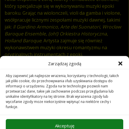
który specjalizuje się w wykonywaniu muzyki epoki
baroku. Grając na wiolonczeli, violi da gamba i violone,
wsółpracuje licznymi zespołami muzyki dawnej, takimi
jak:
Il Giardino Armonico, Arte dei Suonatori, Wrocław
Baroque Ensemble, {oh!} Orkiestra Historyczna,
Holland Baroque
. Artysta zajmuje się również
wykonawstwem muzyki okresu romantyzmu na
oryginalnych instrumentach z epoki.
Zarządzaj zgodą
Wspólnie z
Polish Cello Quartet
rokrocznie organizuje
Międzynarodową Akademię Wiolonczelową w Nysie. Od
Aby zapewnić jak najlepsze wrażenia, korzystamy z technologii, takich
jak pliki cookie, do przechowywania i/lub uzyskiwania dostępu do
2022 roku obejmuje także stanowisko Dyrektora
informacji o urządzeniu. Zgoda na te technologie pozwoli nam
Artystycznego Międzynarodowego Festiwalu Muzyki
przetwarzać dane, takie jak zachowanie podczas przeglądania lub
Kameralnej im. Felixa Mendelssohna w Dusznikach
unikalne identyfikatory na tej stronie. Brak wyrażenia zgody lub
wycofanie zgody może niekorzystnie wpłynąć na niektóre cechy i
Zdroju.
funkcje.
Jest absolwentem Państwowej Szkoły Muzycznej I i II st.
im. Fryderyka Chopina w Opolu, z wyróżnieniem
Akceptuję