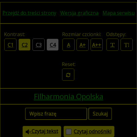
Przejdź do treści strony
Wersja graficzna
Mapa serwisu
Kontrast:
Rozmiar czcionki:
Odstępy:
C1
C2
C3
C4
A
A+
A++
Reset:
Filharmonia Opolska
Czytaj tekst
Czytaj odnośniki