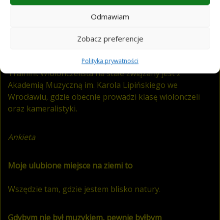
ukończył Akademię Muzyczną im. Grażyny i Kiejstuta
Bacewiczów w Łodzi w klasie prof. Stanisława Firleja.
Odmawiam
Kształcił się również w Hochschule für Musik und
Darstellende Kunst w Mannheim pod okiem prof.
Zobacz preferencje
Michaela Flaksmana oraz prof. Jeleny Očić. Duży wpływ
na jego artystyczny rozwój miał również prof. Roberto
Polityka prywatności
Trainini. Wiolonczelista na stałe związany jest z
Akademią Muzyczną im. Karola Lipińskiego we
Wrocławiu, gdzie obecnie prowadzi klasę wiolonczeli
oraz kameralistyki.
Ankieta
Moje ulubione miejsce na ziemi to
Wszędzie tam, gdzie jestem blisko natury.
Gdybym nie był muzykiem, pewnie byłbym