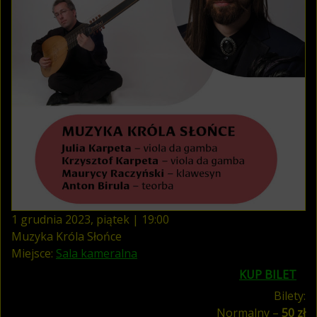
1
grudnia
2023
,
piątek
|
19
:
00
Muzyka Króla Słońce
Miejsce:
Sala kameralna
KUP BILET
Bilety:
Normalny –
50 zł