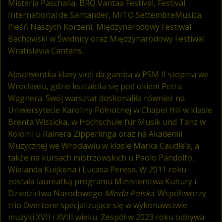
Misteria Paschalia, BRQ Vantaa Festival, Festival
International de Santander, MITO SettembreMusica,
Pieśń Naszych Korzeni, Międzynarodowy Festiwal
Bachowski w Świdnicy oraz Międzynarodowy Festiwal
Wratislavia Cantans.
Absolwentka klasy violi da gamba w PSM II stopnia we
Wrocławiu, gdzie kształciła się pod okiem Petra
Wagnera. Swój warsztat doskonaliła również na
Uniwersytecie Karoliny Północnej w Chapel Hill w klasie
Brenta Wissicka, w Hochschule für Musik und Tanz w
Kolonii u Rainera Zipperlinga oraz na Akademii
Muzycznej we Wrocławiu w klasie Marka Caudle’a, a
także na kursach mistrzowskich u Paolo Pandolfo,
Wielanda Kuijkena i Lucasa Peresa. W 2011 roku
została laureatką programu Ministerstwa Kultury i
Dziedzictwa Narodowego
Młoda Polska
. Współtworzy
trio Overtone specjalizujące się w wykonawstwie
muzyki XVII i XVIII wieku. Zespół w 2023 roku odbywa