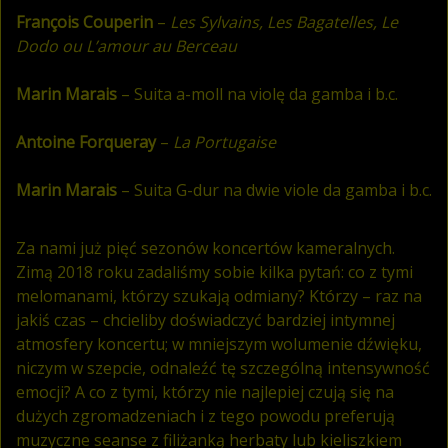
François Couperin
–
Les Sylvains, Les Bagatelles, Le
Dodo ou L’amour au Berceau
Marin Marais
– Suita a-moll na violę da gamba i b.c.
Antoine Forqueray
–
La Portugaise
Marin Marais
– Suita G-dur na dwie viole da gamba i b.c.
Za nami już pięć sezonów koncertów kameralnych.
Zimą 2018 roku zadaliśmy sobie kilka pytań: co z tymi
melomanami, którzy szukają odmiany? Którzy – raz na
jakiś czas – chcieliby doświadczyć bardziej intymnej
atmosfery koncertu; w mniejszym wolumenie dźwięku,
niczym w szepcie, odnaleźć tę szczególną intensywność
emocji? A co z tymi, którzy nie najlepiej czują się na
dużych zgromadzeniach i z tego powodu preferują
muzyczne seanse z filiżanką herbaty lub kieliszkiem