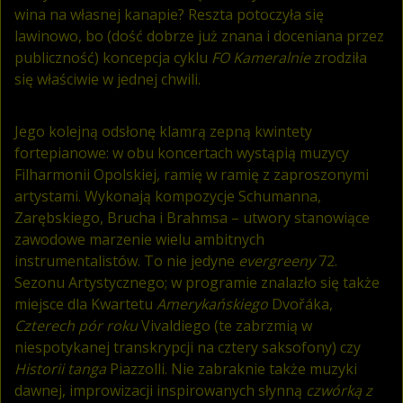
wina na własnej kanapie? Reszta potoczyła się
lawinowo, bo (dość dobrze już znana i doceniana przez
publiczność) koncepcja cyklu
FO Kameralnie
zrodziła
się właściwie w jednej chwili.
Jego kolejną odsłonę klamrą zepną kwintety
fortepianowe: w obu koncertach wystąpią muzycy
Filharmonii Opolskiej, ramię w ramię z zaproszonymi
artystami. Wykonają kompozycje Schumanna,
Zarębskiego, Brucha i Brahmsa – utwory stanowiące
zawodowe marzenie wielu ambitnych
instrumentalistów. To nie jedyne
evergreeny
72.
Sezonu Artystycznego; w programie znalazło się także
miejsce dla Kwartetu
Amerykańskiego
Dvořáka,
Czterech pór roku
Vivaldiego (te zabrzmią w
niespotykanej transkrypcji na cztery saksofony) czy
Historii tanga
Piazzolli. Nie zabraknie także muzyki
dawnej, improwizacji inspirowanych słynną
czwórką z