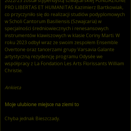
2022/23 został stypendystą szwajcarskiej FONDAZIONE
PRO LIBERTAS ET HUMANITAS Kazimierz Bartkowiak,
co przyczyniło się do realizacji studiów podyplomowych
w Scholi Cantorum Basiliensis (Szwajcaria) w
specjalności średniowiecznych i renesansowych
instrumentów klawiszowych w klasie Coriny Marti. W
roku 2023 odbył wraz ze swoim zespołem Ensemble
Overtone oraz tancerzami grupy Varsavia Galante
artystyczną rezydencję programu Odysée we
współpracy z La Fondation Les Arts Florissants William
Christie.
Ankieta
Moje ulubione miejsce na ziemi to
Chyba jednak Bieszczady.