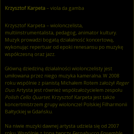
Krzysztof Karpeta
– viola da gamba
Krzysztof Karpeta – wiolonczelista,
multiinstrumentalista, pedagog, animator kultury.
Muzyk prowadzi bogatą działalność koncertową,
wykonując repertuar od epoki renesansu po muzykę
współczesną oraz jazz.
Główną dziedziną działalności wiolonczelisty jest
umiłowana przez niego muzyka kameralna. W 2008
roku wspólnie z pianistą Michałem Rotem założył
Reger
Duo
. Artysta jest również współzałożycielem zespołu
Polish Cello Quartet
. Krzysztof Karpeta jest także
koncertmistrzem grupy wiolonczel Polskiej Filharmonii
Bałtyckiej w Gdańsku.
Na niwie muzyki dawnej artysta udziela się od 2007
roku. Wspólnie z żoną tworzy
Fernabucco Ensemble
,