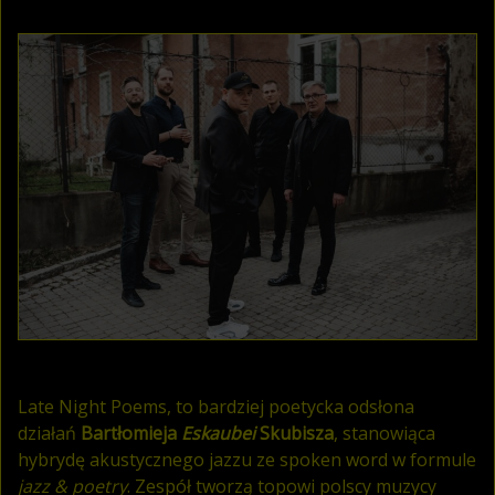
Late Night Poems, to bardziej poetycka odsłona
działań
Bartłomieja
Eskaubei
Skubisza
, stanowiąca
hybrydę akustycznego jazzu ze spoken word w formule
jazz & poetry
. Zespół tworzą topowi polscy muzycy