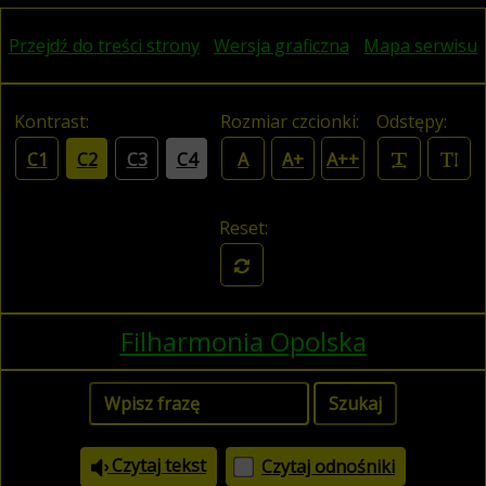
Przejdź do treści strony
Wersja graficzna
Mapa serwisu
Kontrast:
Rozmiar czcionki:
Odstępy:
C1
C2
C3
C4
A
A+
A++
Reset:
Filharmonia Opolska
Czytaj tekst
Czytaj odnośniki