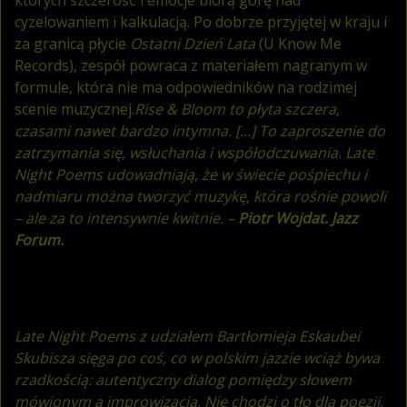
cyzelowaniem i kalkulacją. Po dobrze przyjętej w kraju i
za granicą płycie
Ostatni Dzień Lata
(U Know Me
Records), zespół powraca z materiałem nagranym w
formule, która nie ma odpowiedników na rodzimej
scenie muzycznej.
Rise & Bloom to płyta szczera,
czasami nawet bardzo intymna. […] To zaproszenie do
zatrzymania się, wsłuchania i współodczuwania. Late
Night Poems udowadniają, że w świecie pośpiechu i
nadmiaru można tworzyć muzykę, która rośnie powoli
– ale za to intensywnie kwitnie. –
Piotr Wojdat. Jazz
Forum.
Late Night Poems z udziałem Bartłomieja Eskaubei
Skubisza sięga po coś, co w polskim jazzie wciąż bywa
rzadkością: autentyczny dialog pomiędzy słowem
mówionym a improwizacją. Nie chodzi o tło dla poezji,