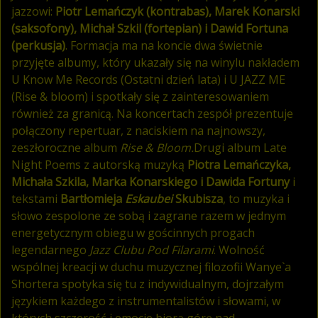
jazzowi:
Piotr Lemańczyk (kontrabas), Marek Konarski
(saksofony), Michał Szkil (fortepian) i Dawid Fortuna
(perkusja)
. Formacja ma na koncie dwa świetnie
przyjęte albumy, który ukazały się na winylu nakładem
U Know Me Records (Ostatni dzień lata) i U JAZZ ME
(Rise & bloom) i spotkały się z zainteresowaniem
również za granicą. Na koncertach zespół prezentuje
połączony repertuar, z naciskiem na najnowszy,
zeszłoroczne album
Rise & Bloom.
Drugi album Late
Night Poems z autorską muzyką
Piotra Lemańczyka,
Michała Szkila, Marka Konarskiego i Dawida Fortuny
i
tekstami
Bartłomieja
Eskaubei
Skubisza
, to muzyka i
słowo zespolone ze sobą i zagrane razem w jednym
energetycznym obiegu w gościnnych progach
legendarnego
Jazz Clubu Pod Filarami
. Wolność
wspólnej kreacji w duchu muzycznej filozofii Wanye`a
Shortera spotyka się tu z indywidualnym, dojrzałym
językiem każdego z instrumentalistów i słowami, w
których szczerość i emocje biorą górę nad