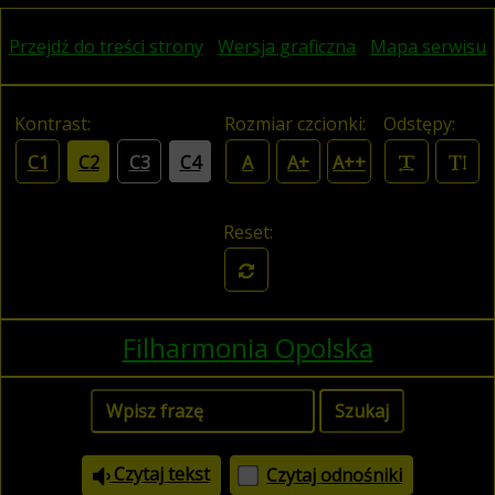
Przejdź do treści strony
Wersja graficzna
Mapa serwisu
Kontrast:
Rozmiar czcionki:
Odstępy:
C1
C2
C3
C4
A
A+
A++
Reset:
Filharmonia Opolska
Czytaj tekst
Czytaj odnośniki