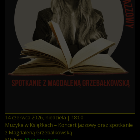
14
czerwca
2026
,
niedziela
|
18
:
00
Muzyka w Książkach – Koncert jazzowy oraz spotkanie
z Magdaleną Grzebałkowską
Miejsce:
Klub muzyczny