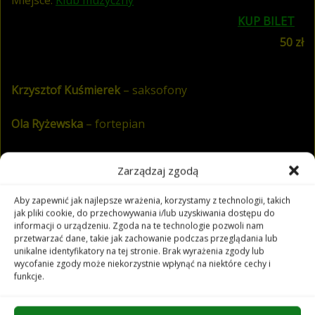
KUP BILET
50 zł
Krzysztof Kuśmierek
– saksofony
Ola Ryżewska
– fortepian
Piotr Cienkowski
– kontrabas
Zarządzaj zgodą
Jakub Miarczyński
– perkusja
Aby zapewnić jak najlepsze wrażenia, korzystamy z technologii, takich
jak pliki cookie, do przechowywania i/lub uzyskiwania dostępu do
informacji o urządzeniu. Zgoda na te technologie pozwoli nam
przetwarzać dane, takie jak zachowanie podczas przeglądania lub
Magdalena Grzebałkowska
– autorka
unikalne identyfikatory na tej stronie. Brak wyrażenia zgody lub
wycofanie zgody może niekorzystnie wpłynąć na niektóre cechy i
funkcje.
Beata Śliwińska
– prowadzenie spotkania