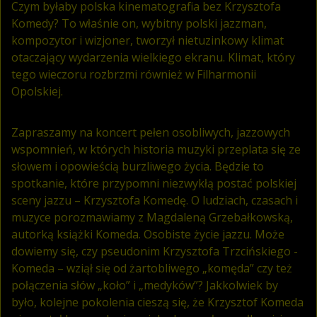
Czym byłaby polska kinematografia bez Krzysztofa
Komedy? To właśnie on, wybitny polski jazzman,
kompozytor i wizjoner, tworzył nietuzinkowy klimat
otaczający wydarzenia wielkiego ekranu. Klimat, który
tego wieczoru rozbrzmi również w Filharmonii
Opolskiej.
Zapraszamy na koncert pełen osobliwych, jazzowych
wspomnień, w których historia muzyki przeplata się ze
słowem i opowieścią burzliwego życia. Będzie to
spotkanie, które przypomni niezwykłą postać polskiej
sceny jazzu – Krzysztofa Komedę. O ludziach, czasach i
muzyce porozmawiamy z Magdaleną Grzebałkowską,
autorką książki Komeda. Osobiste życie jazzu. Może
dowiemy się, czy pseudonim Krzysztofa Trzcińskiego -
Komeda – wziął się od żartobliwego „komęda” czy też
połączenia słów „koło” i „medyków”? Jakkolwiek by
było, kolejne pokolenia cieszą się, że Krzysztof Komeda