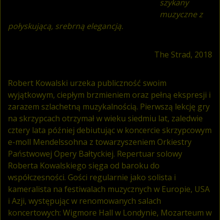
szykany
muzyczne z
połyskującą, srebrną elegancją.
The Strad, 2018
Robert Kowalski urzeka publiczność swoim
wyjątkowym, ciepłym brzmieniem oraz pełną ekspresji i
zarazem szlachetną muzykalnością. Pierwszą lekcję gry
na skrzypcach otrzymał w wieku siedmiu lat, zaledwie
cztery lata później debiutując w koncercie skrzypcowym
e-moll Mendelssohna z towarzyszeniem Orkiestry
Państwowej Opery Bałtyckiej. Repertuar solowy
Roberta Kowalskiego sięga od baroku do
współczesności. Gości regularnie jako solista i
kameralista na festiwalach muzycznych w Europie, USA
i Azji, występując w renomowanych salach
koncertowych: Wigmore Hall w Londynie, Mozarteum w