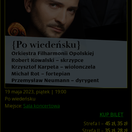
19
maja
2023
,
piątek
|
19
:
00
Po wiedeńsku
Miejsce:
Sala koncertowa
KUP BILET
Strefa I –
45 zł, 35 zł
Strefa II –
35 zł, 28 zł