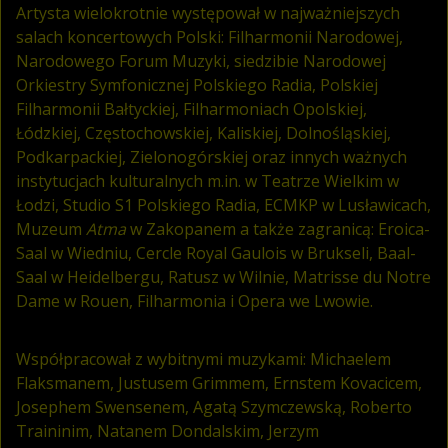
Artysta wielokrotnie występował w najważniejszych
salach koncertowych Polski: Filharmonii Narodowej,
Narodowego Forum Muzyki, siedzibie Narodowej
Orkiestry Symfonicznej Polskiego Radia, Polskiej
Filharmonii Bałtyckiej, Filharmoniach Opolskiej,
Łódzkiej, Częstochowskiej, Kaliskiej, Dolnośląskiej,
Podkarpackiej, Zielonogórskiej oraz innych ważnych
instytucjach kulturalnych m.in. w Teatrze Wielkim w
Łodzi, Studio S1 Polskiego Radia, ECMKP w Lusławicach,
Muzeum
Atma
w Zakopanem a także zagranicą: Eroica-
Saal w Wiedniu, Cercle Royal Gaulois w Brukseli, Baal-
Saal w Heidelbergu, Ratusz w Wilnie, Matrisse du Notre
Dame w Rouen, Filharmonia i Opera we Lwowie.
Współpracował z wybitnymi muzykami: Michaelem
Flaksmanem, Justusem Grimmem, Ernstem Kovacicem,
Josephem Swensenem, Agatą Szymczewską, Roberto
Traininim, Natanem Dondalskim, Jerzym