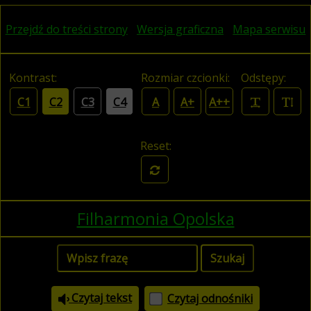
Przejdź do treści strony
Wersja graficzna
Mapa serwisu
Kontrast:
Rozmiar czcionki:
Odstępy:
C1
C2
C3
C4
A
A+
A++
Reset:
Filharmonia Opolska
Czytaj tekst
Czytaj odnośniki