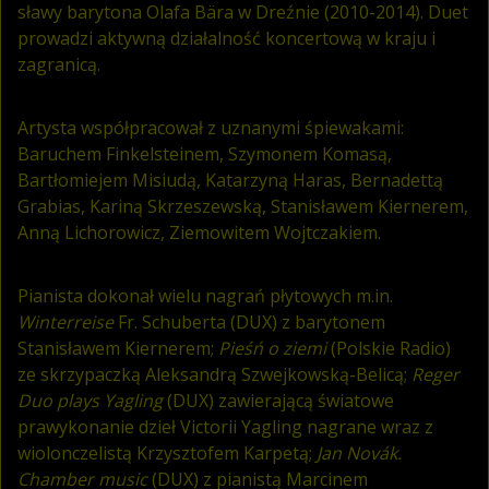
sławy barytona Olafa Bära w Dreźnie (2010-2014). Duet
prowadzi aktywną działalność koncertową w kraju i
zagranicą.
Artysta współpracował z uznanymi śpiewakami:
Baruchem Finkelsteinem, Szymonem Komasą,
Bartłomiejem Misiudą, Katarzyną Haras, Bernadettą
Grabias, Kariną Skrzeszewską, Stanisławem Kiernerem,
Anną Lichorowicz, Ziemowitem Wojtczakiem.
Pianista dokonał wielu nagrań płytowych m.in.
Winterreise
Fr. Schuberta (DUX) z barytonem
Stanisławem Kiernerem;
Pieśń o ziemi
(Polskie Radio)
ze skrzypaczką Aleksandrą Szwejkowską-Belicą;
Reger
Duo plays Yagling
(DUX) zawierającą światowe
prawykonanie dzieł Victorii Yagling nagrane wraz z
wiolonczelistą Krzysztofem Karpetą;
Jan Novák.
Chamber music
(DUX) z pianistą Marcinem