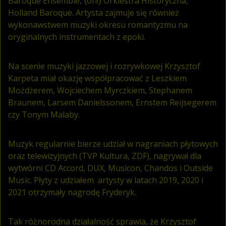
Baroque Ensemble, {oh!} Orkiestra Historyczna,
Holland Baroque. Artysta zajmuje się również
wykonawstwem muzyki okresu romantyzmu na
oryginalnych instrumentach z epoki.
Na scenie muzyki jazzowej i rozrywkowej Krzysztof
Karpeta miał okazję współpracować z Leszkiem
Możdżerem, Wojciechem Myrczkiem, Stephanem
Braunem, Larsem Danielssonem, Ernstem Reijsegerem
czy Tonym Malaby.
Muzyk regularnie bierze udział w nagraniach płytowych
oraz telewizyjnych (TVP Kultura, ZDF), nagrywał dla
wytwórni CD Accord, DUX, Musicon, Chandos i Outside
Music. Płyty z udziałem artysty w latach 2019, 2020 i
2021 otrzymały nagrodę Fryderyk.
Tak różnorodna działalność sprawia, że Krzysztof