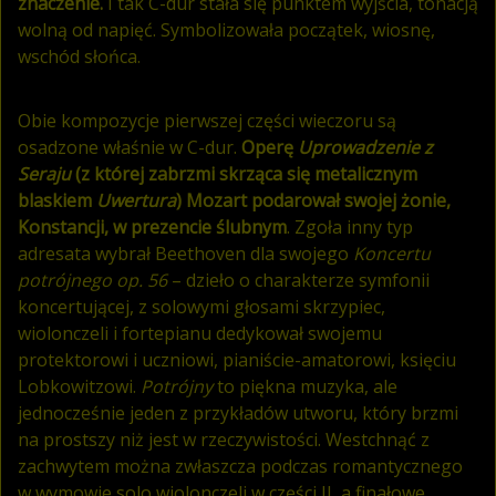
znaczenie.
I tak C-dur stała się punktem wyjścia, tonacją
wolną od napięć. Symbolizowała początek, wiosnę,
wschód słońca.
Obie kompozycje pierwszej części wieczoru są
osadzone właśnie w C-dur.
Operę
Uprowadzenie z
Seraju
(z której zabrzmi skrząca się metalicznym
blaskiem
Uwertura
) Mozart podarował swojej żonie,
Konstancji, w prezencie ślubnym
. Zgoła inny typ
adresata wybrał Beethoven dla swojego
Koncertu
potrójnego op. 56
– dzieło o charakterze symfonii
koncertującej, z solowymi głosami skrzypiec,
wiolonczeli i fortepianu dedykował swojemu
protektorowi i uczniowi, pianiście-amatorowi, księciu
Lobkowitzowi.
Potrójny
to piękna muzyka, ale
jednocześnie jeden z przykładów utworu, który brzmi
na prostszy niż jest w rzeczywistości. Westchnąć z
zachwytem można zwłaszcza podczas romantycznego
w wymowie solo wiolonczeli w części II, a finałowe