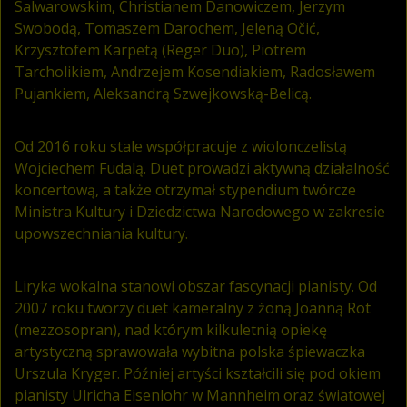
Salwarowskim, Christianem Danowiczem, Jerzym
Swobodą, Tomaszem Darochem, Jeleną Očić,
Krzysztofem Karpetą (Reger Duo), Piotrem
Tarcholikiem, Andrzejem Kosendiakiem, Radosławem
Pujankiem, Aleksandrą Szwejkowską-Belicą.
Od 2016 roku stale współpracuje z wiolonczelistą
Wojciechem Fudalą. Duet prowadzi aktywną działalność
koncertową, a także otrzymał stypendium twórcze
Ministra Kultury i Dziedzictwa Narodowego w zakresie
upowszechniania kultury.
Liryka wokalna stanowi obszar fascynacji pianisty. Od
2007 roku tworzy duet kameralny z żoną Joanną Rot
(mezzosopran), nad którym kilkuletnią opiekę
artystyczną sprawowała wybitna polska śpiewaczka
Urszula Kryger. Później artyści kształcili się pod okiem
pianisty Ulricha Eisenlohr w Mannheim oraz światowej