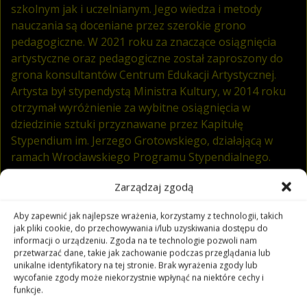
szkolnym jak i uczelnianym. Jego wiedza i metody
nauczania są doceniane przez szerokie grono
pedagogiczne. W 2021 roku za znaczące osiągnięcia
artystyczne oraz pedagogiczne został zaproszony do
grona konsultantów Centrum Edukacji Artystycznej.
Artysta był stypendystą Ministra Kultury, w 2014 roku
otrzymał wyróżnienie za wybitne osiągnięcia w
dziedzinie sztuki przyznawane przez Kapitułę
Stypendium im. Jerzego Grotowskiego, działającą w
ramach Wrocławskiego Programu Stypendialnego.
Zarządzaj zgodą
Główną dziedziną jego działalności artystycznej jest
umiłowana przez niego muzyka kameralna. W 2008
Aby zapewnić jak najlepsze wrażenia, korzystamy z technologii, takich
roku wspólnie z pianistą Michałem Rotem założył Reger
jak pliki cookie, do przechowywania i/lub uzyskiwania dostępu do
informacji o urządzeniu. Zgoda na te technologie pozwoli nam
Duo. W 2018 roku ukazała się płyta z utworami Victorii
przetwarzać dane, takie jak zachowanie podczas przeglądania lub
Yagling, nagranie to stanowi światową premierę tych
unikalne identyfikatory na tej stronie. Brak wyrażenia zgody lub
kompozycji. Artysta jest również współzałożycielem
wycofanie zgody może niekorzystnie wpłynąć na niektóre cechy i
funkcje.
zespołu Polish Cello Quartet, który podczas swoich