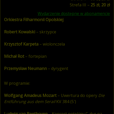
Strefa III –
25 zł, 20 zł
Wydarzenie dostępne w abonamencie
Orkiestra Filharmonii Opolskiej
Robert Kowalski
– skrzypce
Krzysztof Karpeta
– wiolonczela
Michał Rot
– fortepian
Przemysław Neumann
– dyrygent
W programie:
Wolfgang Amadeus Mozart
– Uwertura do opery
Die
Entführung aus dem Serail
KV 384 (5′)
Ludwig van Beethoven
– Koncert potrójny C-dur na