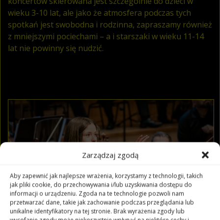
koncertów skierowana jest szczególnie do dzieci w
wieku 3-10 lat, ale jako że atmosfera podczas tych
spotkań jest swobodna i rodzinna, zapraszamy również
z mniejszymi pociechami – a i starszaki w wieku 11-14
lat nie powinny się nudzić.
Zarządzaj zgodą
Aby zapewnić jak najlepsze wrażenia, korzystamy z technologii, takich
jak pliki cookie, do przechowywania i/lub uzyskiwania dostępu do
informacji o urządzeniu. Zgoda na te technologie pozwoli nam
przetwarzać dane, takie jak zachowanie podczas przeglądania lub
unikalne identyfikatory na tej stronie. Brak wyrażenia zgody lub
wycofanie zgody może niekorzystnie wpłynąć na niektóre cechy i