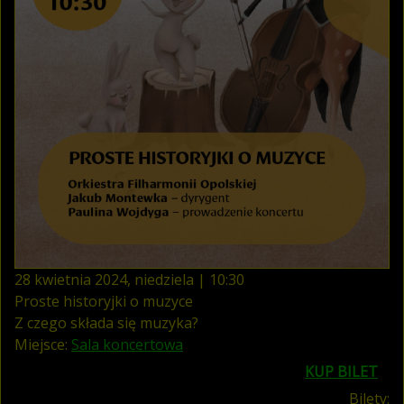
28
kwietnia
2024
,
niedziela
|
10
:
30
Proste historyjki o muzyce
Z czego składa się muzyka?
Miejsce:
Sala koncertowa
KUP BILET
Bilety: