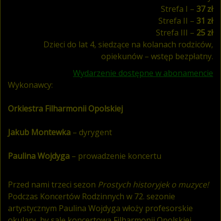
Strefa I –
37 zł
Strefa II –
31 zł
Strefa III –
25 zł
Dzieci do lat 4, siedzące na kolanach rodziców,
opiekunów – wstęp bezpłatny.
Wydarzenie dostępne w abonamencie
Wykonawcy:
Orkiestra Filharmonii Opolskiej
Jakub Montewka
– dyrygent
Paulina Wojdyga
– prowadzenie koncertu
Przed nami trzeci sezon
Prostych historyjek o muzyce!
Podczas Koncertów Rodzinnych w 72. sezonie
artystycznym Paulina Wojdyga włoży profesorskie
okulary, by salę koncertową Filharmonii Opolskiej