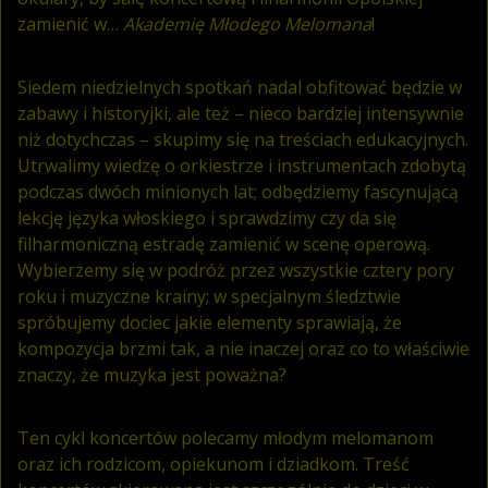
zamienić w…
Akademię Młodego Melomana
!
Siedem niedzielnych spotkań nadal obfitować będzie w
zabawy i historyjki, ale też – nieco bardziej intensywnie
niż dotychczas – skupimy się na treściach edukacyjnych.
Utrwalimy wiedzę o orkiestrze i instrumentach zdobytą
podczas dwóch minionych lat; odbędziemy fascynującą
lekcję języka włoskiego i sprawdzimy czy da się
filharmoniczną estradę zamienić w scenę operową.
Wybierzemy się w podróż przez wszystkie cztery pory
roku i muzyczne krainy; w specjalnym śledztwie
spróbujemy dociec jakie elementy sprawiają, że
kompozycja brzmi tak, a nie inaczej oraz co to właściwie
znaczy, że muzyka jest poważna?
Ten cykl koncertów polecamy młodym melomanom
oraz ich rodzicom, opiekunom i dziadkom. Treść