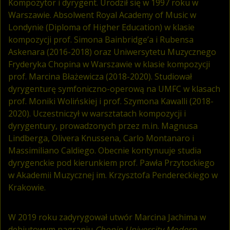
Kompozytor i dyrygent. Urodził się w 1997 roku w
Warszawie. Absolwent Royal Academy of Music w
Londynie (Diploma of Higher Education) w klasie
kompozycji prof. Simona Bainbridge’a i Rubensa
Askenara (2016-2018) oraz Uniwersytetu Muzycznego
Fryderyka Chopina w Warszawie w klasie kompozycji
prof. Marcina Błażewicza (2018-2020). Studiował
dyrygenturę symfoniczno-operową na UMFC w klasach
prof. Moniki Wolińskiej i prof. Szymona Kawalli (2018-
2020). Uczestniczył w warsztatach kompozycji i
dyrygentury, prowadzonych przez m.in. Magnusa
Lindberga, Olivera Knussena, Carlo Montanaro i
Massimiliano Caldiego. Obecnie kontynuuje studia
dyrygenckie pod kierunkiem prof. Pawła Przytockiego
w Akademii Muzycznej im. Krzysztofa Pendereckiego w
Krakowie.
W 2019 roku zadyrygował utwór Marcina Jachima w
debiutowym nagraniu
Chopin University Modern