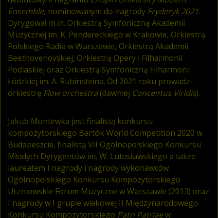
Ensemble
, nominowanym do nagrody
Fryderyk 2021
.
Dyrygował m.in. Orkiestrą Symfoniczną Akademii
Muzycznej im. K. Pendereckiego w Krakowie, Orkiestrą
Polskiego Radia w Warszawie, Orkiestrą Akademii
Beethovenovskiej, Orkiestrą Opery i Filharmonii
Podlaskiej oraz Orkiestrą Symfoniczną Filharmonii
Łódzkiej im. A. Rubinsteina. Od 2021 roku prowadzi
orkiestrę
Flow orchestra
(dawniej
Concentus Viridis
).
Jakub Montewka jest finalistą konkursu
kompozytorskiego Bartók World Competition 2020 w
Budapeszcie, finalistą VII Ogólnopolskiego Konkursu
Młodych Dyrygentów im. W. Lutosławskiego a także
laureatem I nagrody i nagrody wykonawców
Ogólnopolskiego Konkursu Kompozytorskiego
Uczniowskie Forum Muzyczne w Warszawie (2013) oraz
I nagrody w I grupie wiekowej II Międzynarodowego
Konkursu Kompozytorskiego
Patri Patriae
w