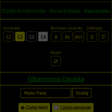
Przejdź do treści strony
Wersja graficzna
Mapa serwisu
Kontrast:
Rozmiar czcionki:
Odstępy:
C1
C2
C3
C4
A
A+
A++
Reset:
Filharmonia Opolska
Czytaj tekst
Czytaj odnośniki