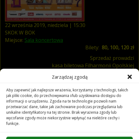
22
września
2019
,
niedziela
|
15
:
30
SKOK W BOK
Miejsce:
Sala koncertowa
Bilety:
80, 100, 120 zł
Sprzedaż prowadzi
kasa biletowa Filharmonii Opolskiej
Zarządzaj zgodą
Aby zapewnić jak najlepsze wrażenia, korzystamy z technologii, takich
jak pliki cookie, do przechowywania i/lub uzyskiwania dostępu do
informacji o urządzeniu. Zgoda na te technologie pozwoli nam
przetwarzać dane, takie jak zachowanie podczas przeglądania lub
unikalne identyfikatory na tej stronie. Brak wyrażenia zgody lub
wycofanie zgody może niekorzystnie wpłynąć na niektóre cechy i
funkcje.