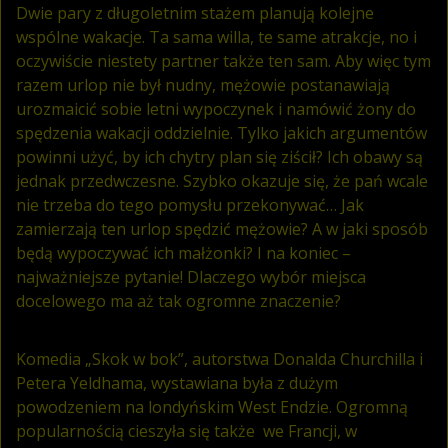
Dwie pary z długoletnim stażem planują kolejne
wspólne wakacje. Ta sama willa, te same atrakcje, no i
oczywiście niestety partner także ten sam. Aby więc tym
razem urlop nie był nudny, mężowie postanawiają
urozmaicić sobie letni wypoczynek i namówić żony do
spędzenia wakacji oddzielnie. Tylko jakich argumentów
powinni użyć, by ich chytry plan się ziścił? Ich obawy są
jednak przedwczesne. Szybko okazuje się, że pań wcale
nie trzeba do tego pomysłu przekonywać… Jak
zamierzają ten urlop spędzić mężowie? A w jaki sposób
będą wypoczywać ich małżonki? I na koniec –
najważniejsze pytanie! Dlaczego wybór miejsca
docelowego ma aż tak ogromne znaczenie?
Komedia „Skok w bok”, autorstwa Donalda Churchilla i
Petera Yeldhama, wystawiana była z dużym
powodzeniem na londyńskim West Endzie. Ogromną
popularnością cieszyła się także we Francji, w