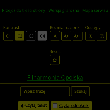
Przejdź do treści strony
Wersja graficzna
Mapa serwisu
Kontrast:
Rozmiar czcionki:
Odstępy:
C1
C2
C3
C4
A
A+
A++
Reset:
Filharmonia Opolska
Czytaj tekst
Czytaj odnośniki