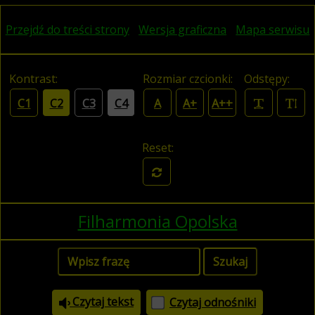
Przejdź do treści strony
Wersja graficzna
Mapa serwisu
Kontrast:
Rozmiar czcionki:
Odstępy:
C1
C2
C3
C4
A
A+
A++
Reset:
Filharmonia Opolska
Czytaj tekst
Czytaj odnośniki