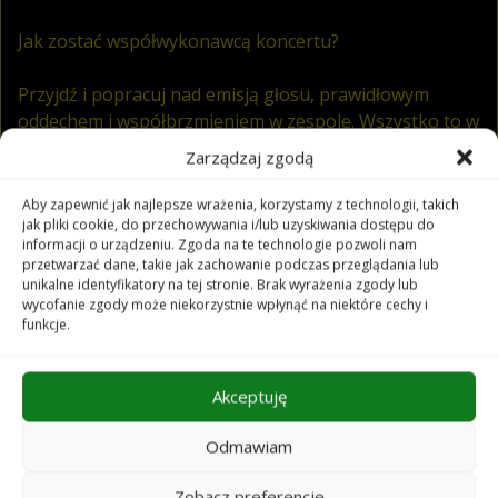
Jak zostać współwykonawcą koncertu?
Przyjdź i popracuj nad emisją głosu, prawidłowym
oddechem i współbrzmieniem w zespole. Wszystko to w
doborowym towarzystwie!
Zarządzaj zgodą
Trener wokalny – Ms. Gugu | Magdalena Wójcik-
Aby zapewnić jak najlepsze wrażenia, korzystamy z technologii, takich
jak pliki cookie, do przechowywania i/lub uzyskiwania dostępu do
Gugulska, dzięki niej praca z głosem stanie się
informacji o urządzeniu. Zgoda na te technologie pozwoli nam
wspaniałą przygodą i doświadczeniem artystycznym.
przetwarzać dane, takie jak zachowanie podczas przeglądania lub
unikalne identyfikatory na tej stronie. Brak wyrażenia zgody lub
wycofanie zgody może niekorzystnie wpłynąć na niektóre cechy i
Nie zwlekaj! Każdy głos ma moc!
funkcje.
Więcej informacji na temat warsztatów.
Akceptuję
Trener
Odmawiam
wokaln
y:
Ms.
Zobacz preferencje