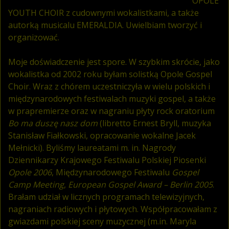
OPOLE
YOUTH CHOIR z cudownymi wokalistkami, a także
autorką musicalu EMERALDIA. Uwielbiam tworzyć i
organizować.
Moje doświadczenie jest spore. W szybkim skrócie, jako
wokalistka od 2002 roku byłam solistką Opole Gospel
Choir. Wraz z chórem uczestniczyła w wielu polskich i
międzynarodowych festiwalach muzyki gospel, a także
w prapremierze oraz w nagraniu płyty rock oratorium
Bo ma duszę nasz dom
(libretto Ernest Bryll, muzyka
Stanisław Fiałkowski, opracowanie wokalne Jacek
Mełnicki). Byliśmy laureatami m. in. Nagrody
Dziennikarzy Krajowego Festiwalu Polskiej Piosenki
Opole 2006
, Międzynarodowego Festiwalu
Gospel
Camp Meeting
,
European Gospel Award – Berlin 2005
.
Brałam udział w licznych programach telewizyjnych,
nagraniach radiowych i płytowych. Współpracowałam z
gwiazdami polskiej sceny muzycznej (m.in. Maryla