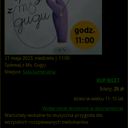
21
maja
2023
,
niedziela
|
11
:
00
Śpiewaj z Ms. Gugu
Miejsce:
Sala kameralna
KUP BILET
Bilety:
25 zł
dzieci w wieku 11-15 lat
Wydarzenie dostępne w abonamencie
Warsztaty wokalne to muzyczna przygoda dla
wszystkich rozśpiewanych melomanów.