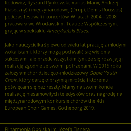
Rodowicz, Ryszard Rynkowski, Varius Manx, Andrzej
Piaseczny) i międzynarodowej (Drupi, Demis Roussos)
podczas festiwali i koncertów. W latach 2004 – 2008
pracowała we Wrocławskim Teatrze Współczesnym,
grając w spektaklu
Amerykański Blues
.
Jako nauczycielka śpiewu od wielu lat pracuję z młodymi
wokalistami, którzy mogą pochwalić się wieloma
sukcesami, ale przede wszystkim tym, że się rozwijają i
realizują zgodnie ze swoimi potrzebami. W 2015 roku
założyłam chór dziecięco-młodzieżowy
Opole Youth
Choir
, który darzę olbrzymią miłością i któremu
poświęcam się bez reszty. Mamy na swoim koncie
realizację niesamowitych teledysków oraz nagrodę na
międzynarodowym konkursie chórów the 4th
European Choir Games, Gotheborg 2019.
Filharmonia Opolska im. Józefa Elsnera