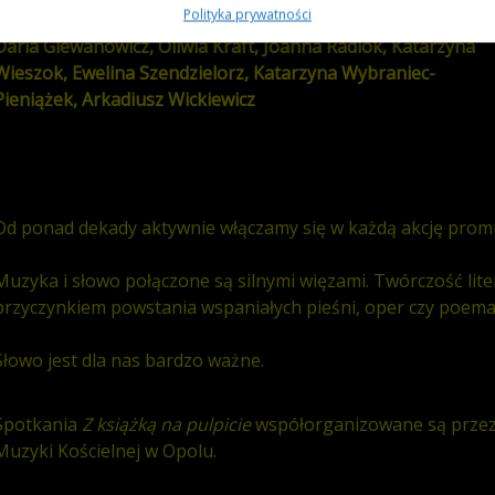
Polityka prywatności
Daria Giewanowicz, Oliwia Kraft, Joanna Radlok, Katarzyna
Wieszok, Ewelina Szendzielorz, Katarzyna Wybraniec-
Pieniążek, Arkadiusz Wickiewicz
Od ponad dekady aktywnie włączamy się w każdą akcję promują
Muzyka i słowo połączone są silnymi więzami. Twórczość lite
przyczynkiem powstania wspaniałych pieśni, oper czy poema
Słowo jest dla nas bardzo ważne.
Spotkania
Z książką na pulpicie
współorganizowane są przez F
Muzyki Kościelnej w Opolu.