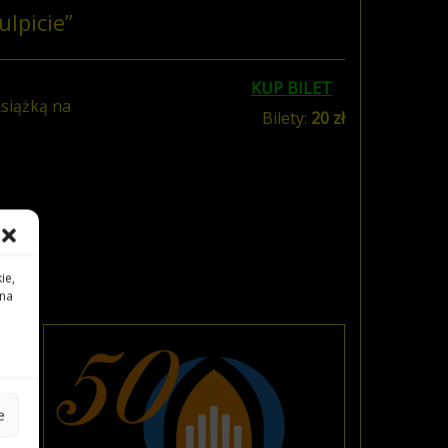
lpicie”
KUP BILET
siążką na
Bilety:
20 zł
ie,
 na
e