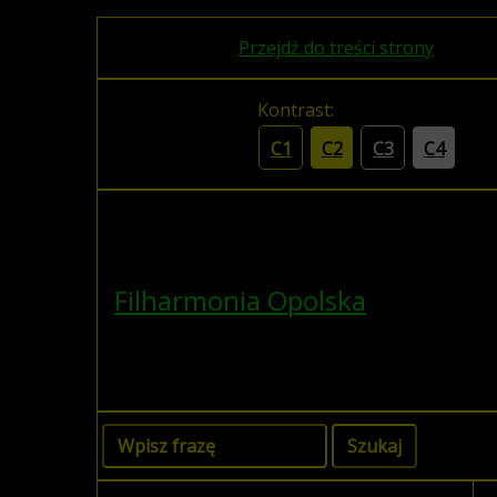
Przejdź do treści strony
Kontrast:
C1
C2
C3
C4
Filharmonia Opolska