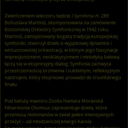
Zwieńczeniem wieczoru będzie
I Symfonia H. 289
Bohuslava Martinů, skomponowana na zamówienie
Bostońskiej Orkiestry Symfonicznej w 1942 roku.
Martinů, zainspirowany bogatą tradycją europejskiej
symfoniki, stworzył dzieło o wyjątkowej dynamice i
wirtuozowskiej orkiestracji, w którym jego fascynacje
impresjonizmem, neoklasycyzmem i melodyką ludową
łączą się w ekspresyjny dialog. Symfonia zachwyca
przestrzennością brzmienia i subtelnym, refleksyjnym
nastrojem, który stopniowo prowadzi do triumfalnego
finału.
Pod batutą maestro Zsolta Hamara Moravská
Filharmonie Olomouc zaprezentuje dzieła, które
przeniosą melomanów w świat pełen intensywnych
przeżyć – od młodzieńczej energii Karola