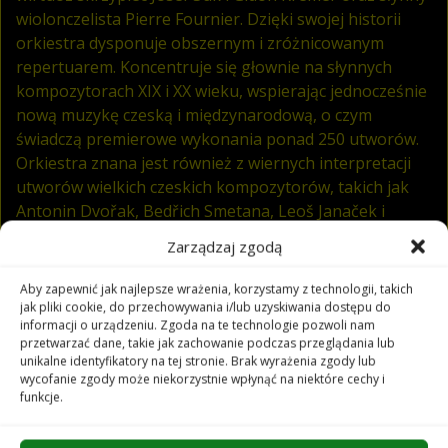
wiolonczelista Pierre Fournier. Dzięki swojej historii
orkiestra dysponuje obszernym i zróżnicowanym
repertuarem. Koncentruje się głownie na słynnych
kompozytorach XIX i XX wieku, wspierając jednocześnie
nową muzykę czeską i międzynarodową, o czym
świadczą premierowe wykonania ponad 250 utworów.
Orkiestra znana jest również z wiernych interpretacji
utworów wielkich czeskich kompozytorów, takich jak
Antonin Dvořak, Bedřich Smetana, Leoš Janaček i
Bohuslav Martinů.
Zarządzaj zgodą
Aby zapewnić jak najlepsze wrażenia, korzystamy z technologii, takich
Dzięki obszernej dyskografii i udziałowi w wiodących
jak pliki cookie, do przechowywania i/lub uzyskiwania dostępu do
festiwalach muzycznych w kraju i za granicą,
informacji o urządzeniu. Zgoda na te technologie pozwoli nam
filharmonia ołomuniecka znajduje się w centrum życia
przetwarzać dane, takie jak zachowanie podczas przeglądania lub
unikalne identyfikatory na tej stronie. Brak wyrażenia zgody lub
kulturalnego i muzycznego Ołomuńca i regionu. W
wycofanie zgody może niekorzystnie wpłynąć na niektóre cechy i
ostatnich sezonach otworzyła się także na nowoczesne
funkcje.
formaty, łącząc muzykę klasyczną z innymi gatunkami,
takimi jak rock, pop czy elektroniczna muzyka