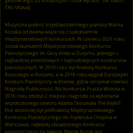
gestów tego, co kompozytor chciał wyrazić” (M. Bator,
ČRo Vltava).
Muzyczna podroż trzydziestoletniego pianisty Marka
Kozaka od dawna wiąże się z sukcesami w
międzynarodowych konkursach. W czerwcu 2021 roku
został laureatem Międzynarodowego Konkursu
Pianistycznego im. Gezy Anda w Zurychu, jednego z
najbardziej prestiżowych i najtrudniejszych konkursów
pianistycznych. W 2019 roku był finalistą Konkursu
Busoniego w Bolzano, a w 2018 roku wygrał Europejski
Konkurs Pianistyczny w Bremie, gdzie otrzymał również
Nagrodę Publiczności. Na konkursie Praska Wiosna w
2016 roku zdobył 2. miejsce i nagrodę za wykonanie
współczesnego utworu Adama Skoumala
The Kejklíř
.
Rok wcześniej był półfinalistą Międzynarodowego
Konkursu Pianistycznego im. Fryderyka Chopina w
Warszawie, najlepiej obsadzonego konkursu
pianistycznego na świecie. Marek Kozák jest