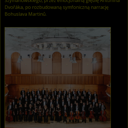
Szymanowskiego, przez emocjonalną głębię Antonína
Dvořáka, po rozbudowaną symfoniczną narrację
Bohuslava Martinů.