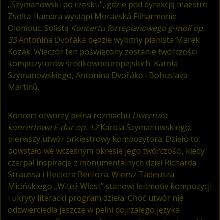
„Szymanowski po czesku”, gdzie pod dyrekcją maestro
Zsolta Hamara wystąpi Moravská Filharmonie
Olomouc. Solistą
Koncertu fortepianowego g-moll op.
33
Antonína Dvořáka będzie wybitny pianista Marek
Kozák. Wieczór ten poświęcony zostanie twórczości
kompozytorów środkowoeuropejskich: Karola
Szymanowskiego, Antonína Dvořáka i Bohuslava
Martinů.
Koncert otworzy pełna rozmachu
Uwertura
koncertowa E-dur op. 12
Karola Szymanowskiego,
pierwszy utwór orkiestrowy kompozytora. Dzieło to
powstało we wczesnym okresie jego twórczości, kiedy
czerpał inspiracje z monumentalnych dzieł Richarda
Straussa i Hectora Berlioza. Wiersz Tadeusza
Micińskiego „Witeź Włast” stanowi leitmotiv kompozycji
i ukryty literacki program dzieła. Choć utwór nie
odzwierciedla jeszcze w pełni dojrzałego języka