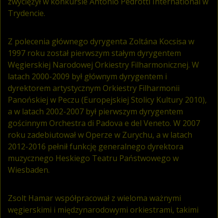
zwyciężył w konkursie Antonio Pedrotti International w
Trydencie.
Z polecenia głównego dyrygenta Zoltána Kocsisa w
1997 roku został pierwszym stałym dyrygentem
Węgierskiej Narodowej Orkiestry Filharmonicznej. W
latach 2000-2009 był głównym dyrygentem i
dyrektorem artystycznym Orkiestry Filharmonii
Panońskiej w Peczu (Europejskiej Stolicy Kultury 2010),
a w latach 2002-2007 był pierwszym dyrygentem
gościnnym Orchestra di Padova e del Veneto. W 2007
roku zadebiutował w Operze w Zurychu, a w latach
2012-2016 pełnił funkcję generalnego dyrektora
muzycznego Heskiego Teatru Państwowego w
Wiesbaden.
Zsolt Hamar współpracował z wieloma ważnymi
węgierskimi i międzynarodowymi orkiestrami, takimi