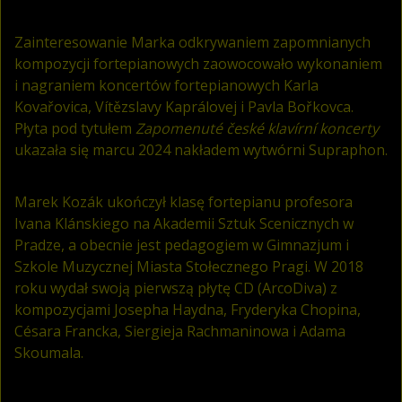
Zainteresowanie Marka odkrywaniem zapomnianych
kompozycji fortepianowych zaowocowało wykonaniem
i nagraniem koncertów fortepianowych Karla
Kovařovica, Vítězslavy Kaprálovej i Pavla Bořkovca.
Płyta pod tytułem
Zapomenuté české klavírní koncerty
ukazała się marcu 2024 nakładem wytwórni Supraphon.
Marek Kozák ukończył klasę fortepianu profesora
Ivana Klánskiego na Akademii Sztuk Scenicznych w
Pradze, a obecnie jest pedagogiem w Gimnazjum i
Szkole Muzycznej Miasta Stołecznego Pragi. W 2018
roku wydał swoją pierwszą płytę CD (ArcoDiva) z
kompozycjami Josepha Haydna, Fryderyka Chopina,
Césara Francka, Siergieja Rachmaninowa i Adama
Skoumala.