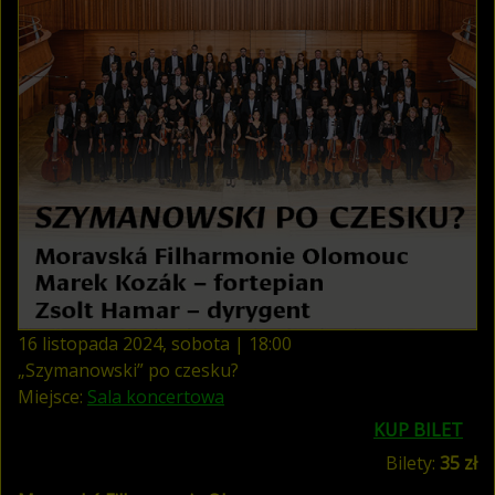
16
listopada
2024
,
sobota
|
18
:
00
„Szymanowski” po czesku?
Miejsce:
Sala koncertowa
KUP BILET
Bilety:
35 zł