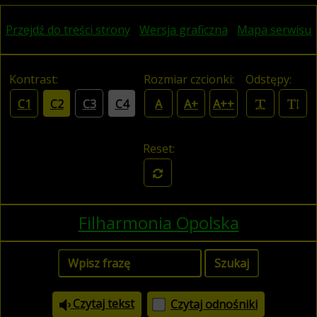
Przejdź do treści strony
Wersja graficzna
Mapa serwisu
Kontrast:
Rozmiar czcionki:
Odstępy:
C1
C2
C3
C4
A
A+
A++
Reset:
Filharmonia Opolska
Czytaj tekst
Czytaj odnośniki