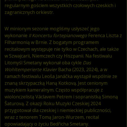
regularnym gościem wszystkich czołowych czeskich i
zagranicznych orkiestr.
W minionym sezonie mogliśmy usłyszeć jego
wykonanie
II Koncertu fortepianowego
Ferenca Liszta z
Filharmonią w Brnie. Z bogatym programem
recitalowym występuje nie tylko w Czechach, ale także
w Szwajcarii, Niemczech czy Hiszpanii. Na festiwalu
Litomyśl Smetany wykonał oba cykle
Das
Wohltemperierte Klavier
Bacha (2023, 2024), a w
ramach festiwalu Leoša Janáčka wystąpił wspólnie ze
znaną skrzypaczką Haną Kotkovą. Jest cenionym
muzykiem kameralnym. Często współpracuje z
wiolonczelistą Václavem Petrem i sopranistką Simoną
Šaturovą. Z okazji Roku Muzyki Czeskiej 2024
przygotował dla czeskiej i niemieckiej publiczności,
wraz z tenorem Tomą Jaron-Wurzem, recital
opowiadający o życiu Bedřicha Smetany.