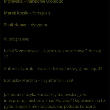
Moravská Filharmonie Olomouc
Marek Kozák
– fortepian
Zsolt Hamar
– dyrygent
W programie:
Karol Szymanowski – Uwertura koncertowa E-dur op.
12
Antonín Dvořák – Koncert fortepianowy g-moll op. 33
Bohuslav Martinů – I Symfonia H. 289
Jak brzmi muzyka Karola Szymanowskiego w
interpretacji mistrzów znad Morawy? Odpowiedzi na to
pytanie będzie można poszukać podczas koncertu