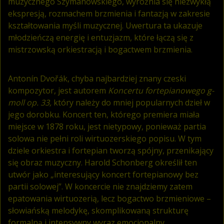
muzycznego Szymanowskiego, wyróżnia się niezwykłą
ekspresją, rozmachem brzmienia i fantazją w zakresie
kształtowania myśli muzycznej. Uwertura ta ukazuje
młodzieńczą energię i entuzjazm, które łączą się z
mistrzowską orkiestracją i bogactwem brzmienia.
Antonín Dvořák, chyba najbardziej znany czeski
kompozytor, jest autorem
Koncertu fortepianowego g-
moll op. 33,
który należy do mniej popularnych dzieł w
jego dorobku. Koncert ten, którego premiera miała
miejsce w 1878 roku, jest nietypowy, ponieważ partia
solowa nie pełni roli wirtuozerskiego popisu. W tym
dziele orkiestra i fortepian tworzą spójny, przenikający
się obraz muzyczny. Harold Schonberg określił ten
utwór jako „interesujący koncert fortepianowy bez
partii solowej”. W koncercie nie znajdziemy zatem
epatowania wirtuozerią, lecz bogactwo brzmieniowe –
słowiańską melodykę, skomplikowaną strukturę
formalną i intensywny wyraz emocjonalny.