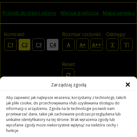
Przejdź do treści strony
Wersja graficzna
Mapa serwisu
Kontrast:
Rozmiar czcionki:
Odstępy:
C1
C2
C3
C4
A
A+
A++
Reset:
Zarządzaj zgodą
Filharmonia Opolska
Aby zapewnić jak najlepsze wrażenia, korzystamy z technologii, takich
jak pliki cookie, do przechowywania i/lub uzyskiwania dostępu do
informacji o urządzeniu. Zgoda na te technologie pozwoli nam
przetwarzać dane, takie jak zachowanie podczas przeglądania lub
unikalne identyfikatory na tej stronie. Brak wyrażenia zgody lub
wycofanie zgody może niekorzystnie wpłynąć na niektóre cechy i
funkcje.
Czytaj tekst
Czytaj odnośniki