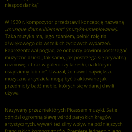
niespodzianką”.
W 1920 r. kompozytor przedstawił koncepcję nazwaną
„musique d’ameublement” (muzyka-umeblowanie).
Taka muzyka ma, jego zdaniem, pełnić rolę tła
dźwiękowego dla wszelkich życiowych wydarzeń.
Reprezentował pogląd, że odbiorcy powinni postrzegać
muzyczne dzieła „tak samo, jak postrzega się prywatną
rozmowę, obraz w galerii czy krzesło, na którym
usiądziemy lub nie”. Uważał, że nawet największe
muzyczne arcydzieła mogą być traktowane jak
przedmioty bądź meble, których się w danej chwili
używa.
Nazywany przez niektórych Picassem muzyki, Satie
odniósł ogromną sławę wśród paryskich kręgów
artystycznych, wywarł też silny wpływ na późniejszych
francuskich kompozytorów. Premierę jednego z jego