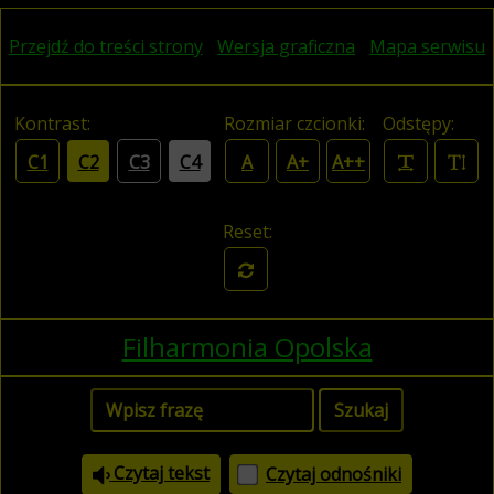
Przejdź do treści strony
Wersja graficzna
Mapa serwisu
Kontrast:
Rozmiar czcionki:
Odstępy:
C1
C2
C3
C4
A
A+
A++
Reset:
Filharmonia Opolska
Czytaj tekst
Czytaj odnośniki