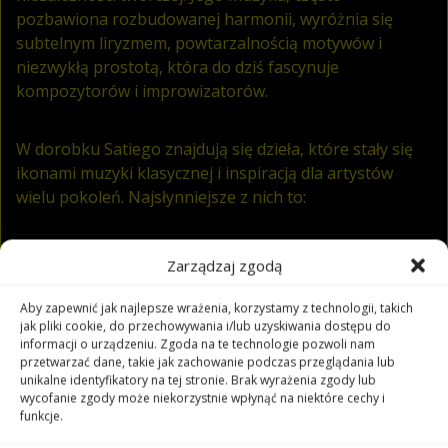
pozbawiona rozbudowanej harmonii, wyróżnia się
subtelnym liryzmem, powtarzalnością motywów i
niezwykłą prostotą, która do dziś fascynuje
kompozytorów i improwizatorów.
W dorobku Satiego znajdują się dzieła, które stały się
ikonami muzyki klasycznej i inspiracją dla artystów
wielu pokoleń. Najsłynniejsze z nich to:
Zarządzaj zgodą
Gymnopédies
– trzy melancholijne utwory
fortepianowe, uważane za symbol francuskiego
Aby zapewnić jak najlepsze wrażenia, korzystamy z technologii, takich
impresjonizmu w muzyce,
jak pliki cookie, do przechowywania i/lub uzyskiwania dostępu do
informacji o urządzeniu. Zgoda na te technologie pozwoli nam
przetwarzać dane, takie jak zachowanie podczas przeglądania lub
Gnossiennes
– seria sześciu impresyjnych, nieco
unikalne identyfikatory na tej stronie. Brak wyrażenia zgody lub
egzotycznych utworów o mistycznym,
wycofanie zgody może niekorzystnie wpłynąć na niektóre cechy i
funkcje.
medytacyjnym charakterze, bez tradycyjnej
struktury rytmicznej,