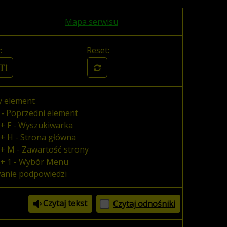
Mapa serwisu
:
Reset:
y element
 - Poprzedni element
+ F - Wyszukiwarka
+ H - Strona główna
+ M - Zawartość strony
 + 1 - Wybór Menu
wanie podpowiedzi
Czytaj tekst
Czytaj odnośniki