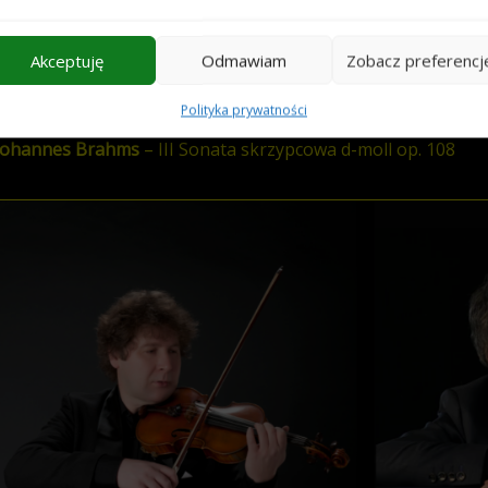
Johannes Brahms
– I Sonata skrzypcowa G-dur op. 78
Akceptuję
Odmawiam
Zobacz preferencj
Johannes Brahms
– II Sonata skrzypcowa A-dur op. 100
Polityka prywatności
Johannes Brahms
– III Sonata skrzypcowa d-moll op. 108