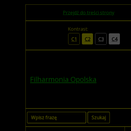
Przejdź do treści strony
Kontrast:
C1
C2
C3
C4
Filharmonia Opolska