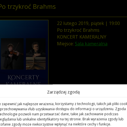
Po trzykroć Brahms
22
lutego
2019
,
piątek
|
19
:
00
Po trzykroć Brahms
KONCERT KAMERALNY
Miejsce:
Sala kameralna
Zarządzaj zgodą
Andrzej Krawiec
– skrzypce
 zapewnić jak najlepsze wrażenia, korzystamy z technologii, takich jak pliki cook
Laurent Lamy
– fortepian
przechowywania i/lub uzyskiwania dostępu do informacji o urządzeniu. Zgoda
technologie pozwoli nam przetwarzać dane, takie jak zachowanie podczas
eglądania lub unikalne identyfikatory na tej stronie. Brak wyrażenia zgody lub
ofanie zgody może niekorzystnie wpłynąć na niektóre cechy i funkcje.
W programie: