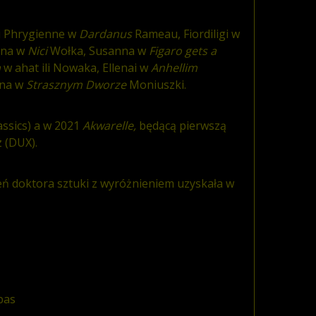
i Phrygienne w
Dardanus
Rameau, Fiordiligi w
yna w
Nici
Wołka, Susanna w
Figaro gets a
a
w ahat ili Nowaka, Ellenai w
Anhellim
nna w
Strasznym Dworze
Moniuszki.
ssics) a w 2021
Akwarelle,
będącą pierwszą
 (DUX).
ń doktora sztuki z wyróżnieniem uzyskała w
bas