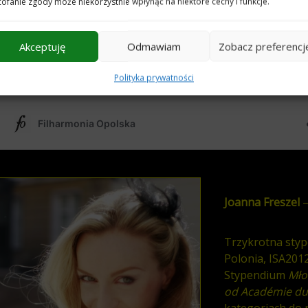
ofanie zgody może niekorzystnie wpłynąć na niektóre cechy i funkcje.
Akceptuję
Odmawiam
Zobacz preferencj
Polityka prywatności
Joanna Freszel
–
Trzykrotna styp
Polonia, ISA20
Stypendium
M
ł
o
od Académie du
kategoriach do