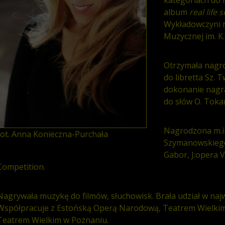
album
real life 
Wykładowczyni 
Muzycznej im. K
Otrzymała nagro
do libretta Sz. 
dokonanie nagr
do słów O. Toka
Nagrodzona m.in.
fot. Anna Konieczna-Purchała
Szymanowskiego,
Gabor, J:opera V
Competition.
Nagrywała muzykę do filmów, słuchowisk. Brała udział w najw
Współpracuje z Estońską Operą Narodową, Teatrem Wielki
Teatrem Wielkim w Poznaniu.