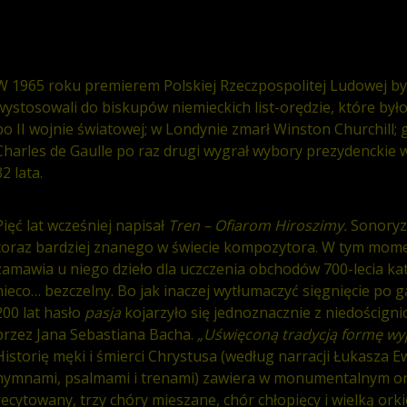
W 1965 roku premierem Polskiej Rzeczpospolitej Ludowej był 
wystosowali do biskupów niemieckich list-orędzie, które by
po II wojnie światowej; w Londynie zmarł Winston Churchill;
Charles de Gaulle po raz drugi wygrał wybory prezydenckie w
32 lata.
Pięć lat wcześniej napisał
Tren – Ofiarom Hiroszimy.
Sonoryz
coraz bardziej znanego w świecie kompozytora. W tym mome
zamawia u niego dzieło dla uczczenia obchodów 700-lecia kat
nieco… bezczelny. Bo jak inaczej wytłumaczyć sięgnięcie po g
200 lat hasło
pasja
kojarzyło się jednoznacznie z niedoścign
przez Jana Sebastiana Bacha.
„Uświęconą tradycją formę wyp
Historię męki i śmierci Chrystusa (według narracji Łukasza 
hymnami, psalmami i trenami) zawiera w monumentalnym ora
recytowany, trzy chóry mieszane, chór chłopięcy i wielką orki