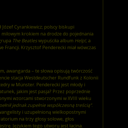
Józef Cyrankiewicz; polscy biskupi
ło milowym krokiem na drodze do pojednania
 grupa
The Beatles
wypuściła album
Help!
, a
e Francji. Krzysztof Penderecki miał wówczas
m, awangarda – te słowa opisują twórczość
ncie stacja Westdeutscher Rundfunk z Kolonii
edry w Münster. Penderecki jest młody i
atunek, jakim jest pasja? Przez poprzednie
ionymi wzorcami stworzonymi w XVIII wieku
ełnił jednak zupełnie współczesną treścią”
.
Ewangelisty i uzupełnioną wielkopostnymi
torium na trzy głosy solowe, głos
estrę. Językiem tego utworu jest łacina.