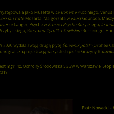
Występowała jako Musetta w
La Boh
è
me
Pucciniego, Vénus 
Cosi fan tutte
Mozarta, Małgorzata w
Faust
Gounoda, Masz
divorce
Langer, Psyche w
Erosie i Psyche
Różyckiego,
Inann
Przybylskiego, Rozyna w
Cyruliku Sewilskim
Rossiniego, Ha
W 2020 wydała swoją drugą płytę
Ś
piewnik polski
(Orphée Cla
fonograficzną rejestracją wszystkich pieśni Grażyny Bacewicz
Jest mgr inż. Ochrony Środowiska SGGW w Warszawie. Stopie
2019.
Piotr Nowacki
– 