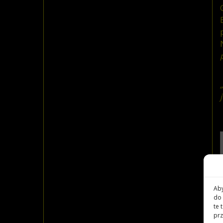
Aby
do 
te 
prz