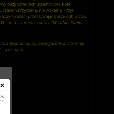
ywy bezpośrednich uczestników. Rola
ą, czasem krzyczaną, nie wokalną. Krzyk
za każdym razem przeszywając dusze odbiorców.
31 –
In te, Domine, speravi (W Tobie, Panie,
est tradycjonalna, czy awangardowa. Dla mnie
? To aż nadto.
ie,
 na