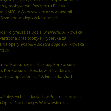
song;
zdobywczyni Paszportu Polityki.
na UMFC w Warszawie oraz w Akademii
. Szymanowskiego w Katowicach.
dę Koryfeusz za udział w
Drachu
A. Nowaka
Twardocha oraz zdobyła Fryderyka za
ania opery
ahat-ilī – siostra bogów
A. Nowaka
rczuk.
 na: Konkursie im. Halskiej, Konkursie im.
 Konkursie im. Reszków, Belvedere im.
oice Competition isa 12. Finalistka Viotti
ażniejszych Festiwalach w Polsce i zagranicą.
m Operą Narodową w Warszawie oraz