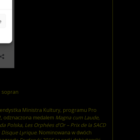
e
 sopran
endystka Ministra Kultury, programu Pro
12, odznaczona medalem
Magna cum Laude,
da Polska
,
Les Orphées d’Or – Prix de la SACD
 Disque Lyrique
. Nominowana w dwóch
 nagrody
Fryderyki 2016
za swój debiutancki