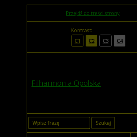
Przejdź do treści strony
Kontrast:
C1
C2
C3
C4
Filharmonia Opolska