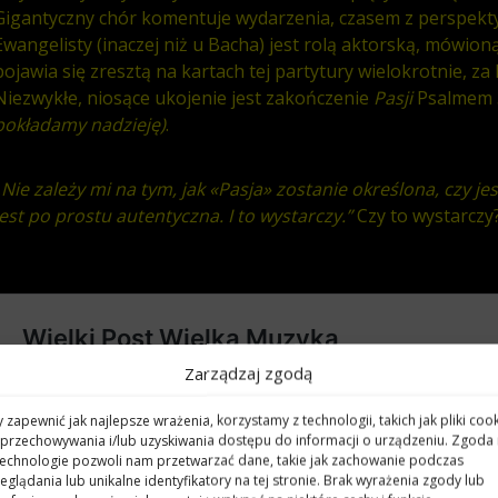
Gigantyczny chór komentuje wydarzenia, czasem z perspekt
Ewangelisty (inaczej niż u Bacha) jest rolą aktorską, mówion
pojawia się zresztą na kartach tej partytury wielokrotnie, 
Niezwykłe, niosące ukojenie jest zakończenie
Pasji
Psalmem 
pokładamy nadzieję)
.
„Nie zależy mi na tym, jak «Pasja» zostanie określona, czy j
jest po prostu autentyczna. I to wystarczy.”
Czy to wystarczy
Zarządzaj zgodą
 zapewnić jak najlepsze wrażenia, korzystamy z technologii, takich jak pliki cook
przechowywania i/lub uzyskiwania dostępu do informacji o urządzeniu. Zgoda
technologie pozwoli nam przetwarzać dane, takie jak zachowanie podczas
eglądania lub unikalne identyfikatory na tej stronie. Brak wyrażenia zgody lub