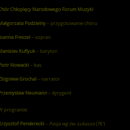
Chór Chłopięcy Narodowego Forum Muzyki
Małgorzata Podzielny
– przygotowanie chóru
Joanna Freszel
– sopran
Stanislav Kuflyuk
– baryton
Piotr Nowacki
– bas
Zbigniew Grochal
– narrator
Przemysław Neumann
– dyrygent
W programie:
Krzysztof Penderecki
–
Pasja wg św. Łukasza
(76′)