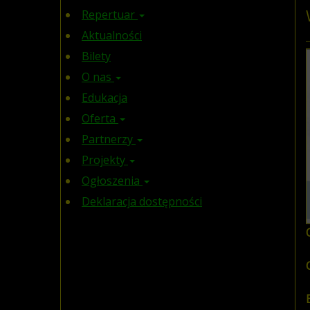
Repertuar
Aktualności
Bilety
O nas
Edukacja
Oferta
Partnerzy
Projekty
Ogłoszenia
Deklaracja dostępności